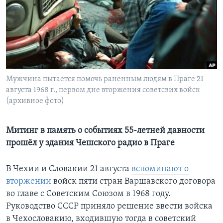
Learning English
СОЦИАЛЬНЫЕ СЕТИ
Мужчина пытается помочь раненным людям в Праге 21
августа 1968 г., первом дне вторжения советсвих войск
Языки
(архивное фото)
Митинг в память о событиях 55-летней давности
прошёл у здания Чешского радио в Праге
В Чехии и Словакии 21 августа
вспоминают о
вторжении
войск пяти стран Варшавского договора
во главе с Советским Союзом в 1968 году.
Руководство СССР приняло решение ввести войска
в Чехословакию, входившую тогда в советский