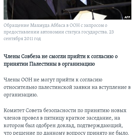
Learning English
Обращение Махмуда Аббаса в ООН с запросом о
СОЦИАЛЬНЫЕ СЕТИ
предоставлении автономии статуса государства. 23
сентября 2011 год
Языки
Члены Совбеза не смогли прийти к согласию о
принятии Палестины в организацию
Члены ООН не могут прийти к согласию
относительно палестинской заявки на вступление в
организацию.
Комитет Совета безопасности по принятию новых
членов провел в пятницу краткое заседание, на
котором был одобрен доклад, подтверждающий,
что решение по данному вопросу принято не было.