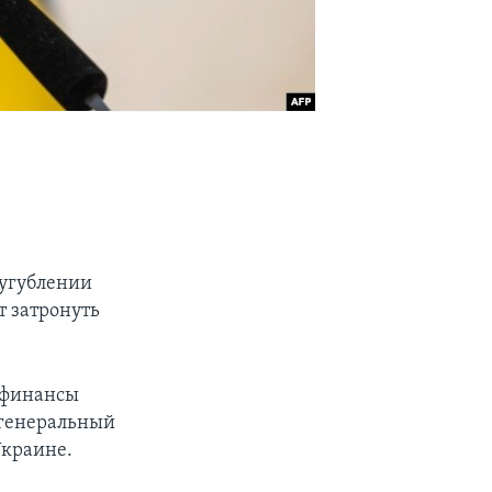
сугублении
т затронуть
 финансы
 генеральный
Украине.