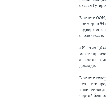
сказал Гутер
В отчете ООН
примерно 94 с
подвержены к
справиться».
«Из этих 1,6 
может произо
аспектов - фи
докладе.
В отчете гов
нехватки прод
количество до
чертой бедно