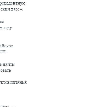
спрецедентную
ский хаос».
«с
м году
сийское
ООН.
ь найти
ровать
уктов питания
хары», —