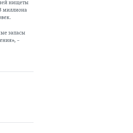
йней нищеты
,8 миллиона
овек.
ные запасы
ения», –