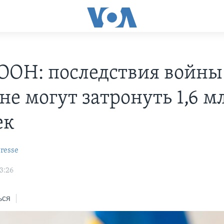
 ООН: последствия войны
не могут затронуть 1,6 м
ек
resse
3:26
ься