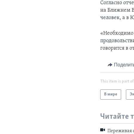
Согласно отч
на Ближнем В
человек, а в
«Необходимо 
продовольств
говорится в о
Поделит
This item is part of
В мире
Э
Читайте 
Переживая 