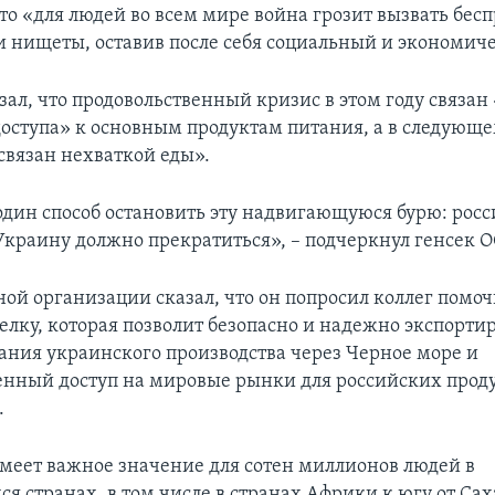
что «для людей во всем мире война грозит вызвать бе
 и нищеты, оставив после себя социальный и экономиче
ал, что продовольственный кризис в этом году связан 
доступа» к основным продуктам питания, а в следующе
связан нехваткой еды».
 один способ остановить эту надвигающуюся бурю: рос
Украину должно прекратиться», – подчеркнул генсек 
ной организации сказал, что он попросил коллег помоч
елку, которая позволит безопасно и надежно экспорти
ания украинского производства через Черное море и
енный доступ на мировые рынки для российских прод
.
имеет важное значение для сотен миллионов людей в
я странах, в том числе в странах Африки к югу от Са