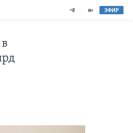
ЭФИР
 в
лрд