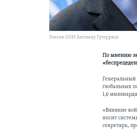
Генсек ООН Антониу Гутерриш
По мнению эк
«беспрецеден
Генеральный 
глобальных п
1,6 миллиарда
«Влияние вой
носит систем
секретарь, п