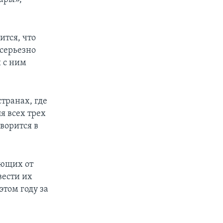
ится, что
«серьезно
 с ним
странах, где
я всех трех
ворится в
ающих от
вести их
этом году за