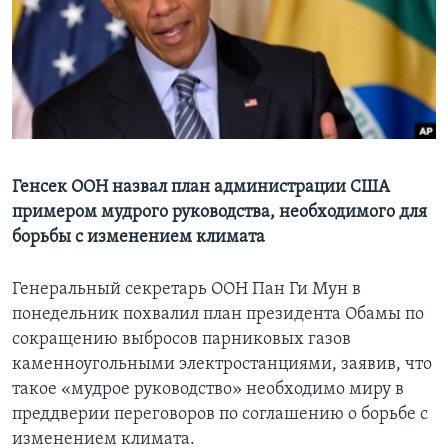
Learning English
СОЦИАЛЬНЫЕ СЕТИ
Языки
Генсек ООН назвал план администрации США
примером мудрого руководства, необходимого для
борьбы с изменением климата
Генеральный секретарь ООН Пан Ги Мун в
понедельник похвалил план президента Обамы по
сокращению выбросов парниковых газов
каменноугольными электростанциями, заявив, что
такое «мудрое руководство» необходимо миру в
преддверии переговоров по соглашению о борьбе с
изменением климата.