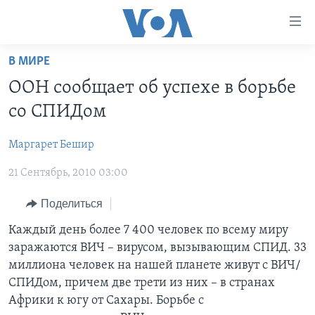
Линки
доступности
Перейти
В МИРЕ
на
ГЛАВНОЕ
ООН сообщает об успехе в борьбе
основной
ПРОГРАММЫ
контент
со СПИДом
ПРОЕКТЫ
Перейти
АМЕРИКА
к
Маргарет Бешир
ЭКСПЕРТИЗА
НОВОСТИ ЗА МИНУТУ
УЧИМ АНГЛИЙСКИЙ
основной
21 Сентябрь, 2010 03:00
ИНТЕРВЬЮ
ИТОГИ
НАША АМЕРИКАНСКАЯ ИСТОРИЯ
навигации
Перейти
ФАКТЫ ПРОТИВ ФЕЙКОВ
ПОЧЕМУ ЭТО ВАЖНО?
А КАК В АМЕРИКЕ?
Поделиться
в
ЗА СВОБОДУ ПРЕССЫ
ДИСКУССИЯ VOA
АРТЕФАКТЫ
Каждый день более 7 400 человек по всему миру
поиск
заражаются ВИЧ – вирусом, вызывающим СПИД. 33
УЧИМ АНГЛИЙСКИЙ
ДЕТАЛИ
АМЕРИКАНСКИЕ ГОРОДКИ
миллиона человек на нашей планете живут с ВИЧ/
ВИДЕО
НЬЮ-ЙОРК NEW YORK
ТЕСТЫ
СПИДом, причем две трети из них – в странах
Африки к югу от Сахары. Борьбе с
ПОДПИСКА НА НОВОСТИ
АМЕРИКА. БОЛЬШОЕ ПУТЕШЕСТВИЕ