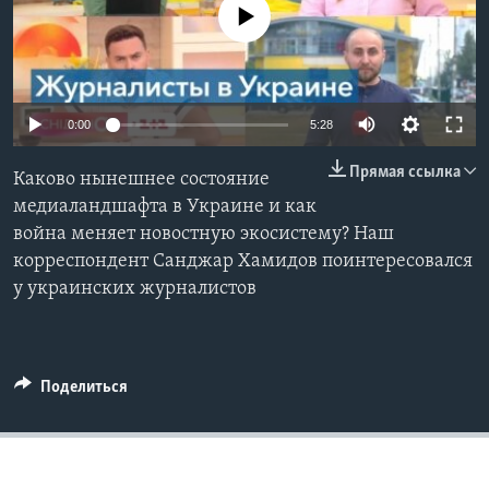
No media source currently available
Learning English
СОЦИАЛЬНЫЕ СЕТИ
0:00
5:28
Прямая ссылка
Каково нынешнее состояние
Языки
медиаландшафта в Украине и как
война меняет новостную экосистему? Наш
корреспондент Санджар Хамидов поинтересовался
у украинских журналистов
Поделиться