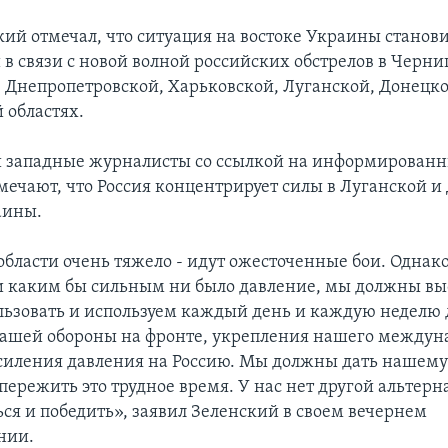
ий отмечал, что ситуация на востоке Украины станови
в связи с новой волной российских обстрелов в Черни
 Днепропетровской, Харьковской, Луганской, Донецко
 областях.
 западные журналисты со ссылкой на информирован
мечают, что Россия концентрирует силы в Луганской и
аины.
области очень тяжело - идут ожесточенные бои. Однако
и каким бы сильным ни было давление, мы должны вы
ьзовать и используем каждый день и каждую неделю 
ашей обороны на фронте, укрепления нашего междун
силения давления на Россию. Мы должны дать нашему
пережить это трудное время. У нас нет другой альтерн
ся и победить», заявил Зеленский в своем вечернем
нии.