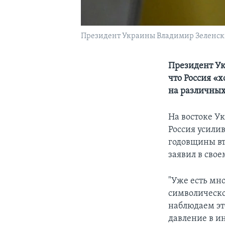
Президент Украины Владимир Зеленс
Президент Ук
что Россия «х
на различных
На востоке У
Россия усили
годовщины вт
заявил в сво
"Уже есть мно
символическо
наблюдаем эт
давление в и