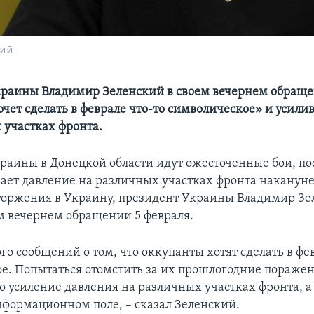
кий
раины Владимир Зеленский в своем вечернем обраще
очет сделать в феврале что-то символическое» и усили
 участках фронта.
краины в Донецкой области идут ожесточенные бои, по
вает давление на различных участках фронта наканун
оржения в Украину, президент Украины Владимир Зе
ем вечернем обращении 5 февраля.
го сообщений о том, что оккупанты хотят сделать в фе
е. Попытаться отомстить за их прошлогодние пораже
о усиление давления на различных участках фронта, а
нформационном поле, – сказал Зеленский.