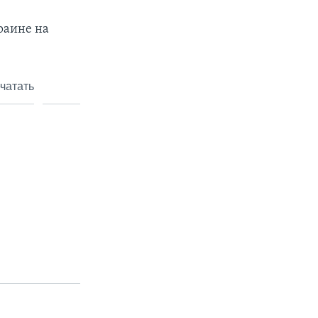
раине на
чатать