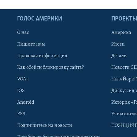
ГОЛОС АМЕРИКИ
ПРОЕКТ
О нас
Америка
Пишите нам
Итоги
Правовая информация
Детали
Как обойти блокировку сайта?
Новости СШ
VOA+
Нью-Йорк 
iOS
Дискуссия 
Android
История «Г
RSS
Учим англ
Learning English
Подпишитесь на новости
ПОЗИЦИЯ 