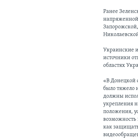
Ранее Зеленск
напряженной 
Запорожской,
Николаевской
Украинские и
источники от
областях Укр
«В Донецкой 
было тяжело 
должны испол
укрепления н
положения, у
возможность 
как защищать
видеообраще