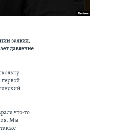
нии заявил,
вает давление
скольку
е первой
ленский
врале что-то
ния. Мы
 также