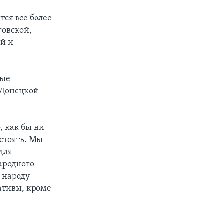
тся все более
говской,
й и
ные
 Донецкой
, как бы ни
стоять. Мы
для
ародного
 народу
ативы, кроме