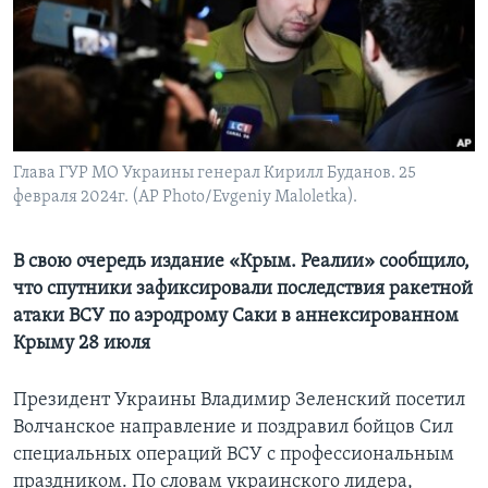
Learning English
СОЦИАЛЬНЫЕ СЕТИ
Глава ГУР МО Украины генерал Кирилл Буданов. 25
февраля 2024г. (AP Photo/Evgeniy Maloletka).
Языки
В свою очередь издание «Крым. Реалии» сообщило,
что спутники зафиксировали последствия ракетной
атаки ВСУ по аэродрому Саки в аннексированном
Крыму 28 июля
Президент Украины Владимир Зеленский посетил
Волчанское направление и поздравил бойцов Сил
специальных операций ВСУ с профессиональным
праздником. По словам украинского лидера,