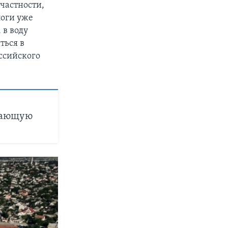
частности,
логи уже
 в воду
ться в
оссийского
ужающую