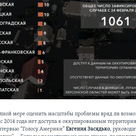
олной мере оценить масштабы проблемы вряд ли возмо
 с 2014 года нет доступа к оккупированным территория
нтервью “Голосу Америки”
Евгения Засядько
, руководи