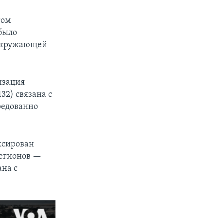
гом
 было
 окружающей
изация
32) связана с
редованно
иксирован
регионов —
ана с