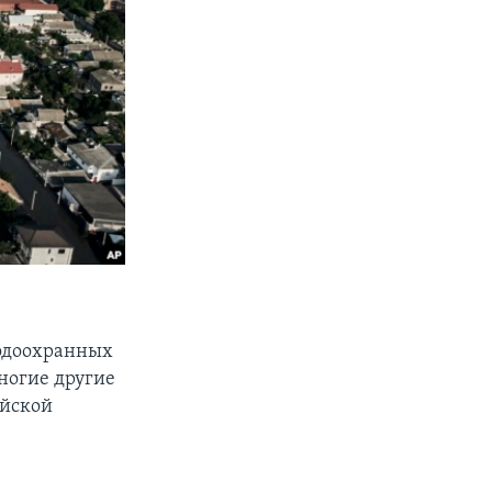
одоохранных
ногие другие
ийской