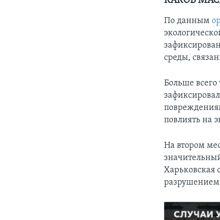
КАКОВ МАС
По данным
о
экологической
зафиксирован
среды, связан
Больше всего 
зафиксировала
повреждениям
повлиять на 
На втором мес
значительный
Харьковская о
разрушением