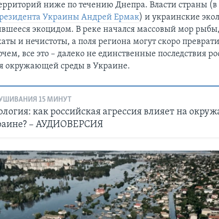
ерриторий ниже по течению Днепра. Власти страны (в 
президента Украины Андрей Ермак
) и украинские эко
ившееся экоцидом. В реке начался массовый мор рыбы,
ты и нечистоты, а поля региона могут скоро преврати
чем, все это – далеко не единственные последствия р
я окружающей среды в Украине.
УШИВАНИЯ 15 МИНУТ
ология: как российская агрессия влияет на окр
краине? – АУДИОВЕРСИЯ