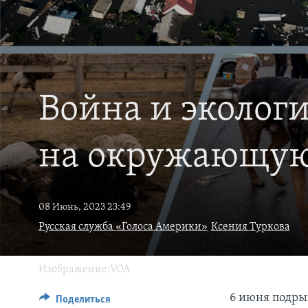
Война и экологи
на окружающую 
08 Июнь, 2023 23:49
Русская служба «Голоса Америки»
Ксения Туркова
Изображение:VOA
6 июня подры
Поделиться