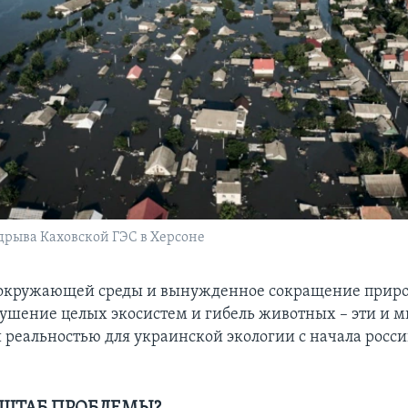
дрыва Каховской ГЭС в Херсоне
 окружающей среды и вынужденное сокращение прир
рушение целых экосистем и гибель животных – эти и м
и реальностью для украинской экологии с начала росс