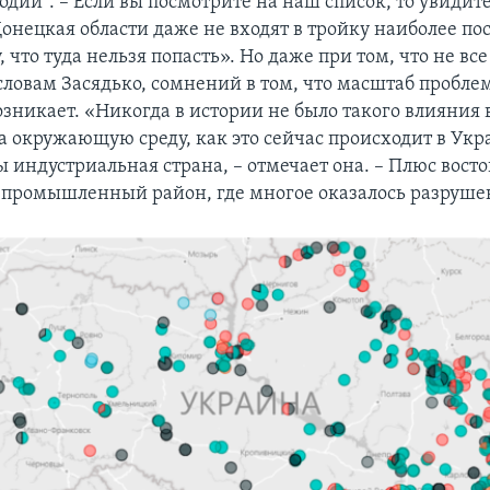
одии". – Если вы посмотрите на наш список, то увидите
Донецкая области даже не входят в тройку наиболее по
, что туда нельзя попасть». Но даже при том, что не вс
словам Засядько, сомнений в том, что масштаб пробле
озникает. «Никогда в истории не было такого влияния
а окружающую среду, как это сейчас происходит в Ук
ы индустриальная страна, – отмечает она. – Плюс вост
же промышленный район, где многое оказалось разруше