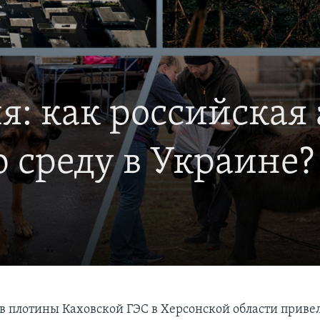
я: как российская
среду в Украине?
в плотины Каховской ГЭС в Херсонской области привел