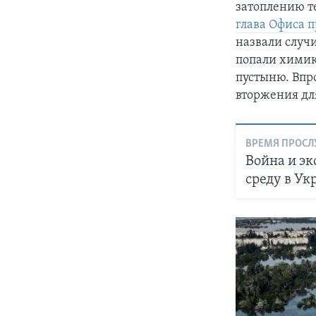
затоплению т
глава Офиса 
назвали случ
попали химика
пустыню. Впро
вторжения дл
ВРЕМЯ ПРОСЛ
Война и эк
среду в У