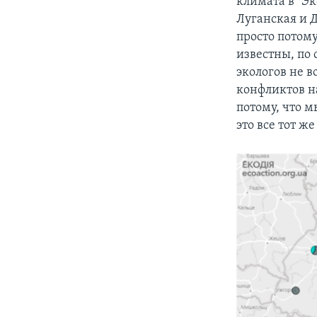
климата в "Эк
Луганская и 
просто потому
известны, по 
экологов не в
конфликтов н
потому, что м
это все тот 