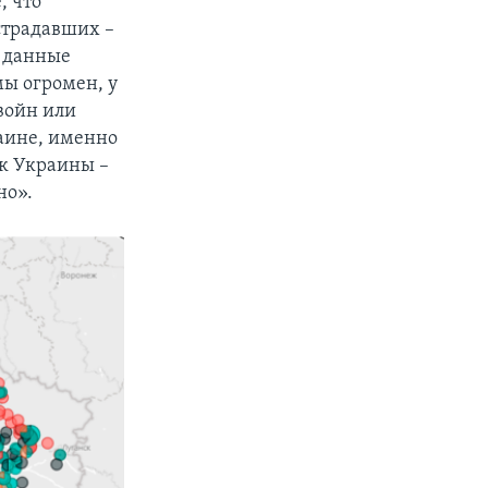
, что
страдавших –
е данные
мы огромен, у
 войн или
раине, именно
ок Украины –
но».