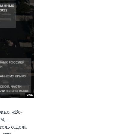
жно. «Во-
м, –
тель отдела