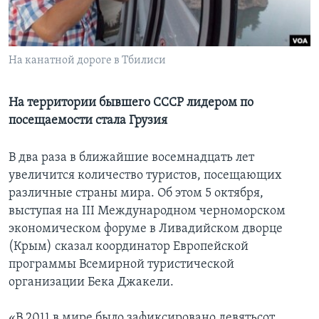
Learning English
На канатной дороге в Тбилиси
СОЦИАЛЬНЫЕ СЕТИ
На территории бывшего СССР лидером по
посещаемости стала Грузия
Языки
В два раза в ближайшие восемнадцать лет
увеличится количество туристов, посещающих
различные страны мира. Об этом 5 октября,
выступая на III Международном черноморском
экономическом форуме в Ливадийском дворце
(Крым) сказал координатор Европейской
программы Всемирной туристической
организации Бека Джакели.
«В 2011 в мире было зафиксировано девятьсот