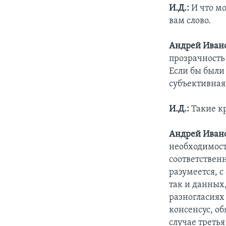
И.Д.:
И что м
вам слово.
Андрей Иван
прозрачность
Если бы были
субъективная
И.Д.:
Такие кр
Андрей Иван
необходимост
соответствен
разумеется, 
так и данных
разногласиях
консенсус, о
случае третья