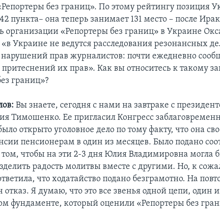
«Репортеры без границ». По этому рейтингу позиция 
42 пункта– она теперь занимает 131 место – после Ирак
ь организации «Репортеры без границ» в Украине Ок
о «в Украине не ведутся расследования резонансных де
 нарушений прав журналистов: почти ежедневно сообщ
 притеснений их прав». Как вы относитесь к такому 
без границ»?
ов:
Вы знаете, сегодня с нами на завтраке с президен
ия Тимошенко. Ее пригласил Конгресс заблаговременн
ыло открыто уголовное дело по тому факту, что она с
нсии пенсионерам в один из месяцев. Было подано со
 том, чтобы на эти 2-3 дня Юлия Владимировна могла 
зделить радость молитвы вместе с другими. Но, к сож
тветила, что ходатайство подано безграмотно. На пов
 отказ. Я думаю, что это все звенья одной цепи, один
ом фундаменте, который оценили «Репортеры без гран