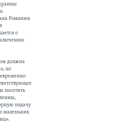
Украины
а.
сана Романюк
л
ается о
заключению
том должна
о, но
воевременно
ответствующее
бы посетить
алению,
торную подачу
 из маленьких
иц».