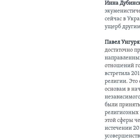
Инна Дубинск
экуменистиче
сейчас в Укра
ущерб другим
Павел Унгуря
достаточно п
направленны
отношений го
встретила 20
религии. Это
основам в нач
независимого 
были приняты
религиозных 
этой сферы ч
истечении 20
усовершенств