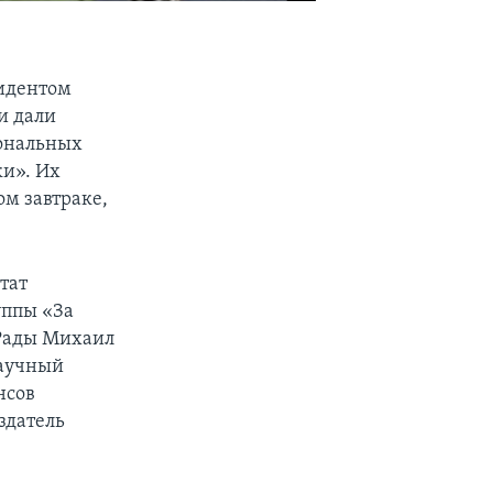
зидентом
и дали
иональных
ки». Их
ом завтраке,
тат
уппы «За
 Рады Михаил
научный
нсов
здатель