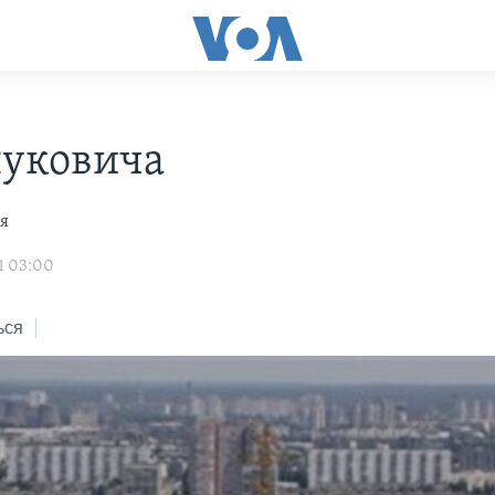
нуковича
я
1 03:00
ься