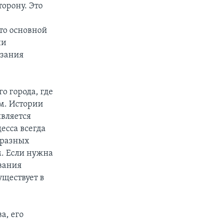
орону. Это
что основной
ии
азания
о города, где
м. Истории
является
есса всегда
 разных
м. Если нужна
вания
уществует в
а, его