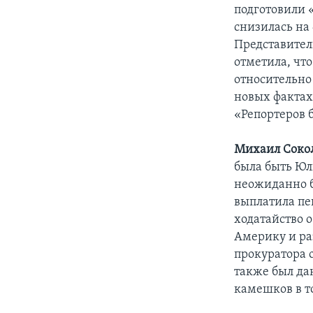
подготовили 
снизилась на 
Представител
отметила, чт
относительно
новых фактах
«Репортеров 
Михаил Сокол
была быть Юл
неожиданно б
выплатила пе
ходатайство о
Америку и ра
прокуратора о
также был дан
камешков в т