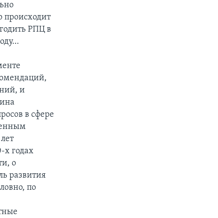
льно
о происходит
угодить РПЦ в
воду…
менте
комендаций,
ний, и
аина
росов в сфере
женным
 лет
0-х годах
и, о
ль развития
ловно, по
стные