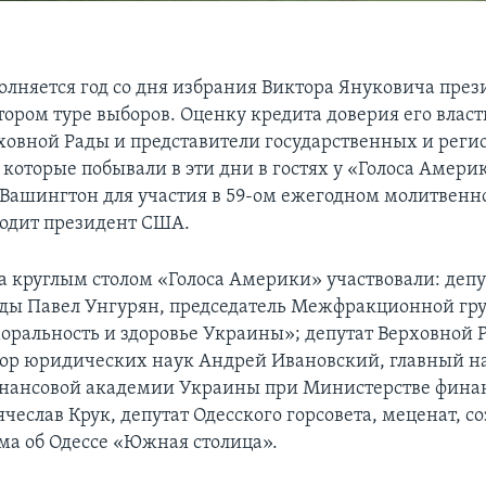
полняется год со дня избрания Виктора Януковича пре
тором туре выборов. Оценку кредита доверия его власт
ховной Рады и представители государственных и рег
которые побывали в эти дни в гостях у «Голоса Амери
 Вашингтон для участия в 59-ом ежегодном молитвенн
одит президент США.
за круглым столом «Голоса Америки» участвовали: депу
ды Павел Унгурян, председатель Межфракционной гр
моральность и здоровье Украины»; депутат Верховной
тор юридических наук Андрей Ивановский, главный 
инансовой академии Украины при Министерстве фина
чеслав Крук, депутат Одесского горсовета, меценат, со
ма об Одессе «Южная столица».