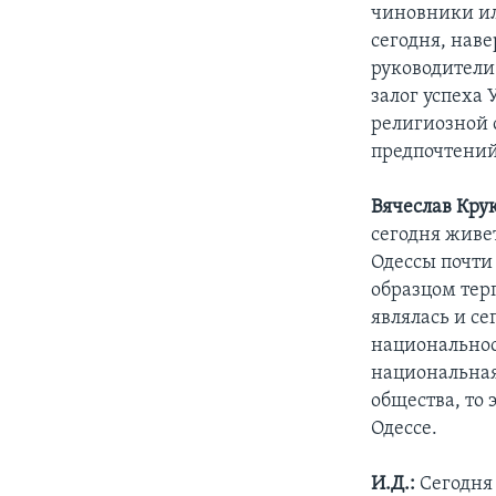
чиновники ил
сегодня, нав
руководители 
залог успеха
религиозной 
предпочтений
Вячеслав Крук
сегодня живе
Одессы почти 
образцом тер
являлась и с
национальнос
национальная
общества, то 
Одессе.
И.Д.:
Сегодня 