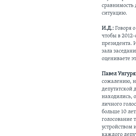
сравнимость 
ситуацию.
И.Д.:
Говоря о
чтобы в 2012
президента. 
зала заседани
оцениваете эт
Павел Унгуря
сожалению, н
депутатской д
находились, о
личного голо
больше 10 ле
голосование 
устройством и
каждого депу