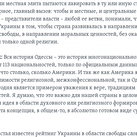
и местная элита пытаются лавировать в ту или иную ст
ерное, главный вызов: чтобы и местные, и центральные
– представители власти – любой ее ветви, понимали, 
 Украины в том, чтобы страна развивалась в направлен
свободы, в направлении моральных ценностей, без ок
 только одной религии.
:
Вся история Одессы – это история многонациональног
т 113 национальностей, только по официальным данны
что столько, сколько Америки. И так же как Америка 
пимости религиозной, межконфессиональной, так и Од
егодня является примером уважения к вере, традициям
тей. Я думаю, что это важно для нашей страны в цело
 идея в области духовного или религиозного формиро
эта концепция, в общем-то, в абсолютно готовом виде с
стал известен рейтинг Украины в области свободы слов