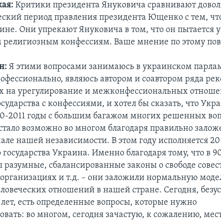
ая:
Критики президента Януковича сравнивают дово
ский период правления президента Ющенко с тем, чт
ине. Они упрекают Януковича в том, что он пытается 
 религиозным конфессиям. Ваше мнение по этому по
н:
Я этими вопросами занимаюсь в украинском парла
рофессионально, являюсь автором и соавтором ряда ре
х на урегулирование и межконфессиональных отноше
сударства с конфессиями, и хотел бы сказать, что Укр
10-2011 годы с большим багажом многих решенных воп
 стало возможно во многом благодаря правильно зало
але нашей независимости. В этом году исполняется 20
государства Украина. Именно благодаря тому, что в 9
 разумные, сбалансированные законы о свободе совест
организациях и т.д. – они заложили нормальную моде
еловеческих отношений в нашей стране. Сегодня, безус
 лет, есть определенные вопросы, которые нужно
овать: во многом, сегодня зачастую, к сожалению, ме