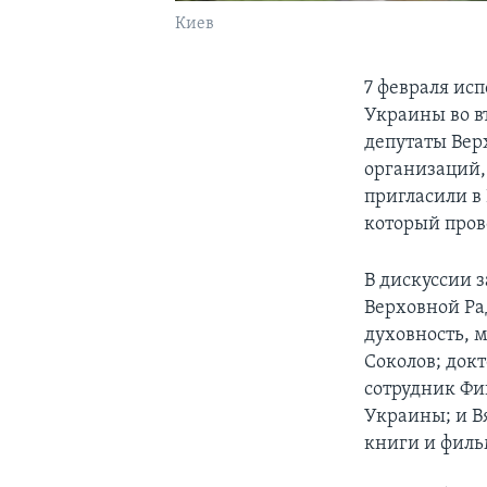
Киев
7 февраля ис
Украины во в
депутаты Вер
организаций, 
пригласили в
который пров
В дискуссии 
Верховной Ра
духовность, 
Соколов; док
сотрудник Ф
Украины; и Вя
книги и филь