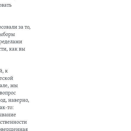
овать
совали за то,
выборы
пределами
ти, как вы
й, к
ческой
зале, мы
 вопрос
од, наверно,
ак-то:
тывание
етственности
совершенная