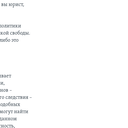
 вы юрист,
 политики
кой свободы.
либо это
ивает
и,
нов –
о следствия –
 подобных
 могут найти
 данном
сность,