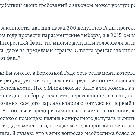
действий своих требований с законом может урегулир
 законности, два дня назад 300 депутатов Рады проголо
-ом году провести парламентские выборы, а в 2015-ом 
Интересный факт, что многие депутаты голосовали за 
й, даже за пределами страны. С точки зрения законнос
от факт?
н:
Вы знаете, в Верховной Раде есть регламент, которы
е регулирует все вопросы непосредственно технологи
еятельности. Нас с Михаилом не было в тот момент в 
чевидно, на борту самолета, пересекающего океан, но
сования каждого парламентария стоит уже не первый г
т. В этой связи предпринимались различные новации, к
только с помощью пальца конкретного депутата и счи
 т.д. Для меня – это, прежде всего, вопрос личной отв
тата. Я думаю, что в этих вопросах необходима более 