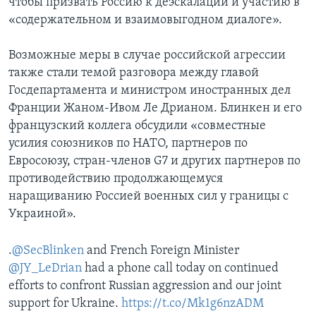
чтобы призвать Россию к деэскалации и участию в
«содержательном и взаимовыгодном диалоге».
Возможные меры в случае российской агрессии
также стали темой разговора между главой
Госдепартамента и министром иностранных дел
Франции Жаном-Ивом Ле Дрианом. Блинкен и его
французский коллега обсудили «совместные
усилия союзников по НАТО, партнеров по
Евросоюзу, стран-членов G7 и других партнеров по
противодействию продолжающемуся
наращиванию Россией военных сил у границы с
Украиной».
.
@SecBlinken
and French Foreign Minister
@JY_LeDrian
had a phone call today on continued
efforts to confront Russian aggression and our joint
support for Ukraine.
https://t.co/Mk1g6nzADM