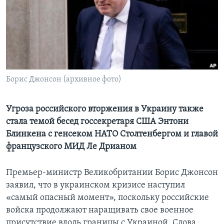
Learning English
СОЦИАЛЬНЫЕ СЕТИ
Борис Джонсон (архивное фото)
Языки
Угроза российского вторжения в Украину также
стала темой бесед госсекретаря США Энтони
Блинкена с генсеком НАТО Столтенбергом и главой
французского МИД Ле Дрианом
Премьер-министр Великобритании Борис Джонсон
заявил, что в украинском кризисе наступил
«самый опасный момент», поскольку российские
войска продолжают наращивать свое военное
присутствие вдоль границы с Украиной. Слова