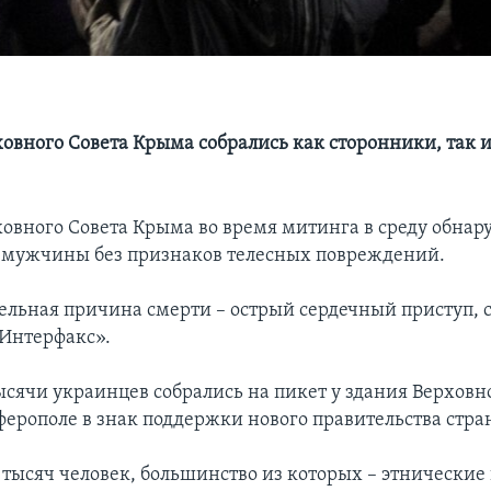
ховного Совета Крыма собрались как сторонники, так 
ховного Совета Крыма во время митинга в среду обнар
 мужчины без признаков телесных повреждений.
льная причина смерти – острый сердечный приступ, 
Интерфакс».
сячи украинцев собрались на пикет у здания Верховно
ерополе в знак поддержки нового правительства стра
 тысяч человек, большинство из которых – этнически