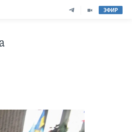
ЭФИР
а