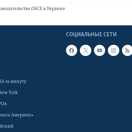
 вмешательства ОБСЕ в Украине
Ы
СОЦИАЛЬНЫЕ СЕТИ
А за минуту
New York
VOA
олоса Америки»
ийский