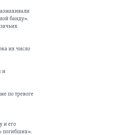
размахивали
лой банду».
азачьих
ока их число
н и
ме по тревоге
у и его
ь погибших».