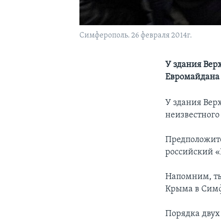
Симферополь. 26 февраля 2014г.
У здания Вер
Евромайдана
У здания Вер
неизвестного
Предположите
российский «
Напомним, ты
Крыма в Симф
Порядка двух