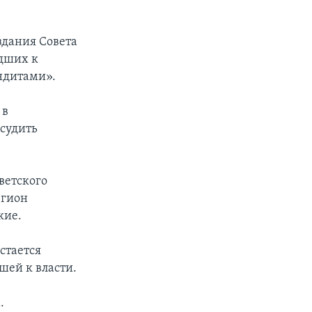
здания Совета
едших к
ндитами».
 в
бсудить
ветского
егион
кие.
стается
ей к власти.
.