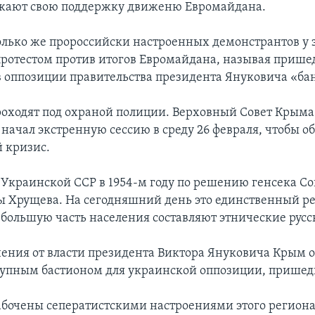
ажают свою поддержку движеню Евромайдана.
лько же пророссийски настроенных демонстрантов у 
протестом против итогов Евромайдана, называя приш
в оппозиции правительства президента Януковича «ба
роходят под охраной полиции. Верховный Совет Крыма
начал экстренную сессию в среду 26 февраля, чтобы о
 кризис.
Украинской ССР в 1954-м году по решению генсека Со
 Хрущева. На сегодняшний день это единственный р
 большую часть населения составляют этнические русс
нения от власти президента Виктора Януковича Крым о
упным бастионом для украинской оппозиции, пришедш
абочены сеператистскими настроениями этого региона