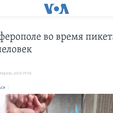
ферополе во время пикет
человек
враль, 2014 19:06
ься