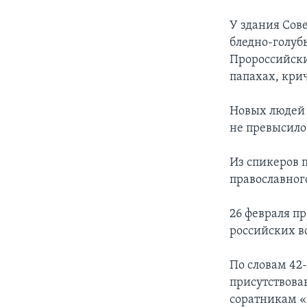
У здания Сов
бледно-голуб
Пророссийски
папахах, крич
Новых людей п
не превысило
Из спикеров 
православног
26 февраля п
российских в
По словам 42
присутствова
соратникам «