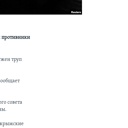
и противники
ужен труп
сообщает
го совета
ны.
е крымские