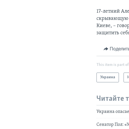
17-летний Ал
скрывающую л
Киеве, – гов
защитить себя
Поделит
This item is part of
Украина
Читайте 
Украина опасае
Сенатор Пол: «