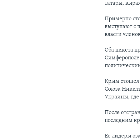
татары, выр
Примерно сто
выступают с 
власти члено
Оба пикета п
Симферополе 
политический
Крым отошел 
Союза Никиты
Украины, где
После отстра
последним кр
Ее лидеры оз