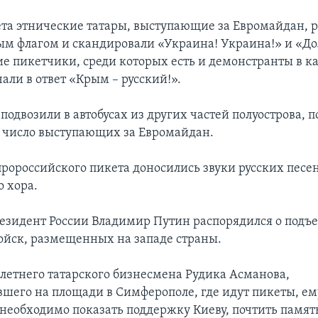
ета этнические татары, выступающие за Евромайдан, 
ым флагом и скандировали «Украина! Украина!» и «До
е пикетчики, среди которых есть и демонстранты в к
али в ответ «Крым – русский!».
одвозили в автобусах из других частей полуострова, п
 число выступающих за Евромайдан.
пророссийского пикета доносились звуки русских песе
о хора.
резидент России Владимир Путин распорядился о подъе
ойск, размещенных на западе страны.
-летнего татарского бизнесмена Рудика Асманова,
вшего на площади в Симферополе, где идут пикеты, ем
необходимо показать поддержку Киеву, почтить памят