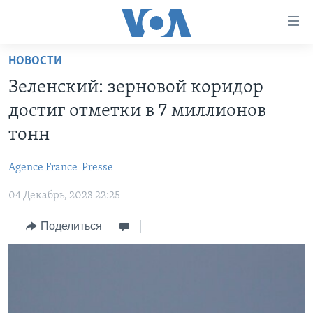
Линки
доступности
Перейти
НОВОСТИ
на
ГЛАВНОЕ
Зеленский: зерновой коридор
основной
ПРОГРАММЫ
контент
достиг отметки в 7 миллионов
ПРОЕКТЫ
Перейти
АМЕРИКА
тонн
к
ЭКСПЕРТИЗА
НОВОСТИ ЗА МИНУТУ
УЧИМ АНГЛИЙСКИЙ
основной
Agence France-Presse
ИНТЕРВЬЮ
ИТОГИ
НАША АМЕРИКАНСКАЯ ИСТОРИЯ
навигации
Перейти
04 Декабрь, 2023 22:25
ФАКТЫ ПРОТИВ ФЕЙКОВ
ПОЧЕМУ ЭТО ВАЖНО?
А КАК В АМЕРИКЕ?
в
ЗА СВОБОДУ ПРЕССЫ
Поделиться
ДИСКУССИЯ VOA
АРТЕФАКТЫ
поиск
УЧИМ АНГЛИЙСКИЙ
ДЕТАЛИ
АМЕРИКАНСКИЕ ГОРОДКИ
ВИДЕО
НЬЮ-ЙОРК NEW YORK
ТЕСТЫ
ПОДПИСКА НА НОВОСТИ
АМЕРИКА. БОЛЬШОЕ ПУТЕШЕСТВИЕ