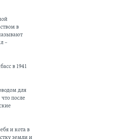
ной
ством в
называют
л –
асс в 1941
поводом для
 что после
ские
ебя и кота в
астку земли и