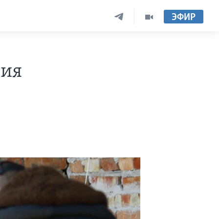
ЭФИР
ния