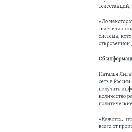
телестанций,
«До некоторо
телевизионные
система, кот
откровенной 
Об информац
Наталья Лига
сеть в России
получать инф
количество р
политические
«Кажется, что
всего от прои