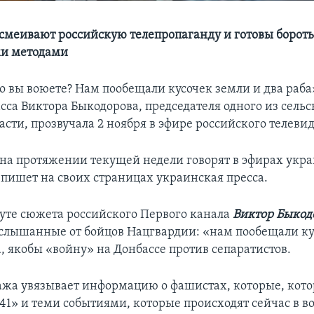
меивают российскую телепропаганду и готовы бороть
и методами
о вы воюете? Нам пообещали кусочек земли и два раба»
са Виктора Быкодорова, председателя одного из сельс
сти, прозвучала 2 ноября в эфире российского телеви
 на протяжении текущей недели говорят в эфирах укр
 пишет на своих страницах украинская пресса.
уте сюжета российского Первого канала
Виктор Быкод
услышанные от бойцов Нацгвардии: «нам пообещали ку
а, якобы «войну» на Донбассе против сепаратистов.
ажа увязывает информацию о фашистах, которые, кот
941» и теми событиями, которые происходят сейчас в 