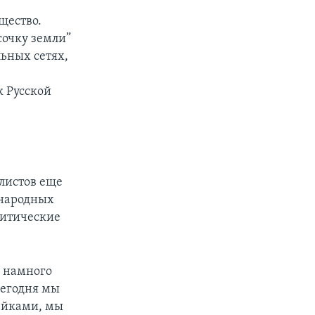
щество.
сочку земли”
ьных сетях,
ы
 Русской
листов еще
ународных
литические
и намного
Сегодня мы
ейками, мы