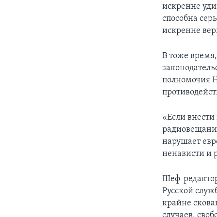
искренне уди
способна серь
искренне вер
В тоже время,
законодатель
полномочия Н
противодейст
«Если внести
радиовещания
нарушает евр
ненависти и 
Шеф-редакто
Русской служ
крайне скова
случаев, сво