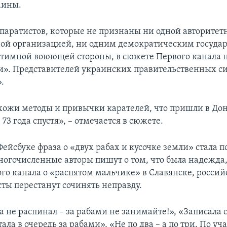
аины.
епаратистов, которые не признаны ни одной авторитет
й организацией, ни одним демократическим государ
итимной воюющей стороны, в сюжете Первого канала 
». Представителей украинских правительственных си
.
хожи методы и привычки карателей, что пришли в Донб
 73 года спустя», – отмечается в сюжете.
Фейсбуке фраза о «двух рабах и кусочке земли» стала 
огочисленные авторы пишут о том, что была надежда,
го канала о «распятом мальчике» в Славянске, россий
ты перестанут сочинять неправду.
 не распинал – за рабами не занимайте!», «Записала с
тала в очередь за рабами», «Не по два – а по три. По уч