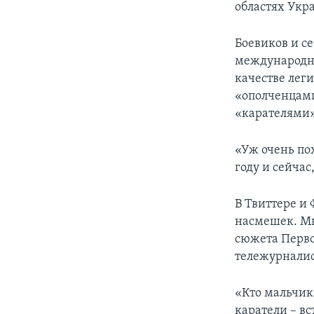
областях Укр
Боевиков и с
международно
качестве лег
«ополченцами
«карателями»
«Уж очень по
году и сейчас,
В Твиттере и 
насмешек. Мн
сюжета Перво
тележурналис
«Кто мальчика
каратели – вс