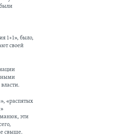
 были
я 1+1», было,
ают своей
рмации
онными
власти.
в», «распятых
ю»
оманюк, эти
сего,
ке свыше.