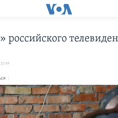
» российского телевиде
 21:49
ься