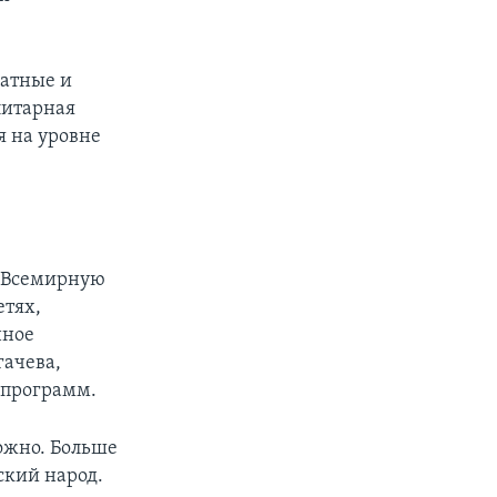
чатные и
литарная
я на уровне
о Всемирную
етях,
нное
гачева,
 программ.
можно. Больше
ский народ.