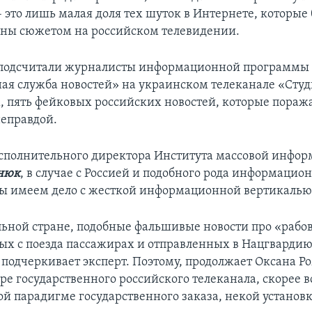
– это лишь малая доля тех шуток в Интернете, которые
ны сюжетом на российском телевидении.
к подсчитали журналисты информационной программы
ая служба новостей» на украинском телеканале «Студи
 пять фейковых российских новостей, которые пораж
еправдой.
полнительного директора Института массовой инфо
нюк
, в случае с Россией и подобного рода информаци
ы имеем дело с жесткой информационной вертикалью 
льной стране, подобные фальшивые новости про «рабо
тых с поезда пассажирах и отправленных в Нацгварди
подчеркивает эксперт. Поэтому, продолжает Оксана Р
е государственного российского телеканала, скорее в
ой парадигме государственного заказа, некой установ