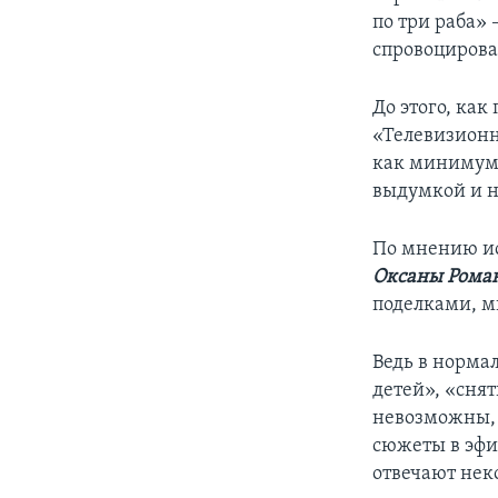
по три раба» 
спровоцирова
До этого, ка
«Телевизионн
как минимум,
выдумкой и н
По мнению ис
Оксаны Рома
поделками, м
Ведь в норма
детей», «сня
невозможны, 
сюжеты в эфир
отвечают нек