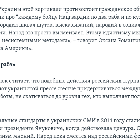
Украины этой вертикали противостоит гражданское об
к про “каждому бойцу Нацгвардии по два раба и по ку
породил шквал шуток, высказываний, пародий в социал
ии. Народ это просто высмеивает. Этому идиотизму м
 несистемными методами», – говорит Оксана Романюк
са Америки».
 раба»
юк считает, что подобные действия российских журна
ют украинской прессе жестче придерживаться межд
боты, не скатываться до уровня тех, кто выполняет по
льные стандарты в украинских СМИ в 2014 году стал
и президенте Януковиче, когда действовала цензура. 
изм мнений. Народ пока смеется над российскими ф