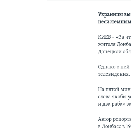
Украинцы выс
несистемным
КИЕВ – «За чт
жителя Донбас
Донецкой обла
Однако о ней
телевидения,
На пятой мин
слова якобы 
и два раба» з
Автор репорт
в Донбасс в 1