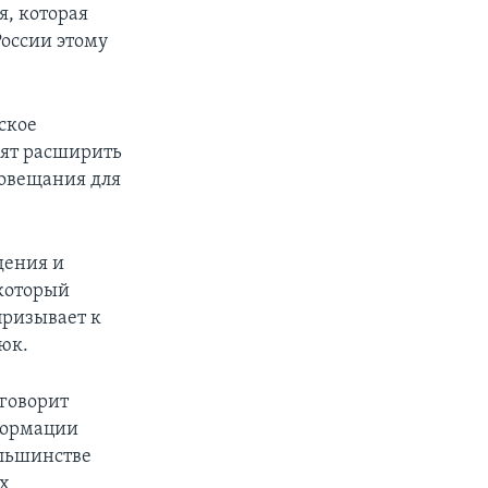
я, которая
России этому
нское
лят расширить
иовещания для
дения и
 который
ризывает к
юк.
говорит
формации
ольшинстве
их