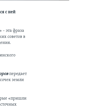
ся с ней
 – эта фраза
ких советов в
дения.
аинского
оров
передает
сочек земли
орые «пришли
восточных