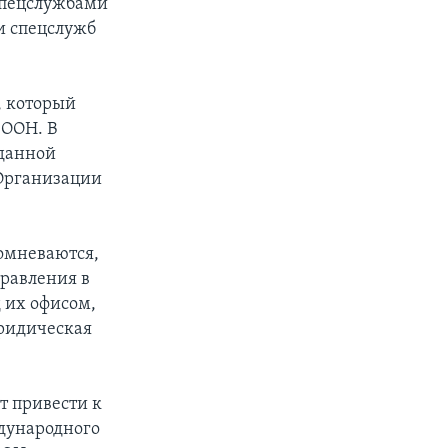
спецслужбами
и спецслужб
, который
 ООН. В
еданной
Организации
омневаются,
правления в
 их офисом,
юридическая
 привести к
ждународного