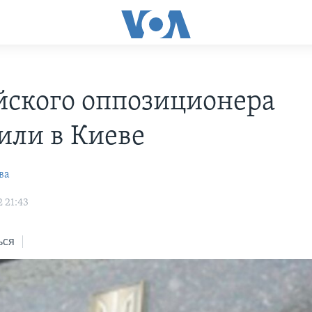
йского оппозиционера
или в Киеве
ва
 21:43
ься