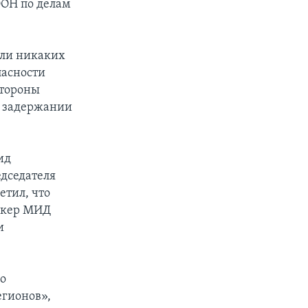
ООН по делам
али никаких
пасности
стороны
в задержании
ид
едседателя
етил, что
пикер МИД
и
го
гионов»,