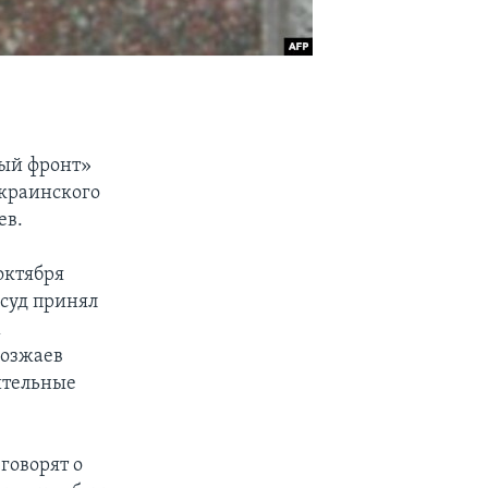
вый фронт»
украинского
ев.
октября
 суд принял
х
возжаев
ительные
говорят о