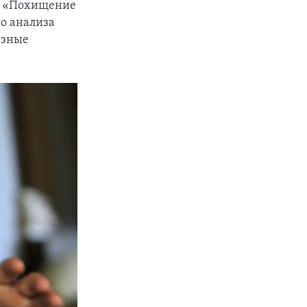
. «Похищение
го анализа
ьезные