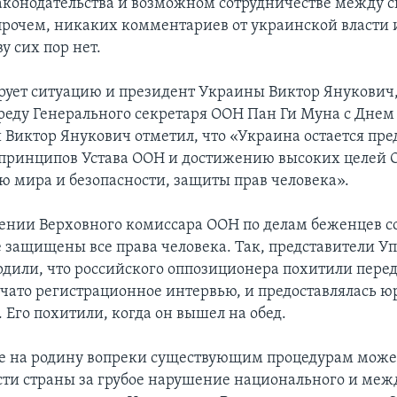
конодательства и возможном сотрудничестве между 
впрочем, никаких комментариев от украинской власти 
у сих пор нет.
ует ситуацию и президент Украины Виктор Янукович
среду Генерального секретаря ООН Пан Ги Муна с Днем
 Виктор Янукович отметил, что «Украина остается пр
принципов Устава ООН и достижению высоких целей 
ю мира и безопасности, защиты прав человека».
лении Верховного комиссара ООН по делам беженцев с
е защищены все права человека. Так, представители У
рдили, что российского оппозиционера похитили перед
ачато регистрационное интервью, и предоставлялась 
 Его похитили, когда он вышел на обед.
 на родину вопреки существующим процедурам может
сти страны за грубое нарушение национального и ме