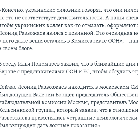
«Конечно, украинские силовики говорят, что они ничег
но это не соответствует действительности. А наши спе
чтобы украинских коллег как-то отмазать, оформляют э
Леонид Развожаев явился с повинной. Это очевидная н
у него даже вещи остались в Комиссариате ООН», – на
в своем блоге.
В среду Илья Пономарев заявил, что в ближайшие дни 
Европе с представителями ООН и ЕС, чтобы обсудить эт
Сейчас Леонид Развозжаев находится в московском СИ
был допущен Валерий Борщёв председатель Обществе
наблюдательной комиссии Москвы, представитель Мо
Хельсинкской группы, который заявил, что в отношен
Развозжаева применялись «страшные психологические
был вынужден дать ложные показания»