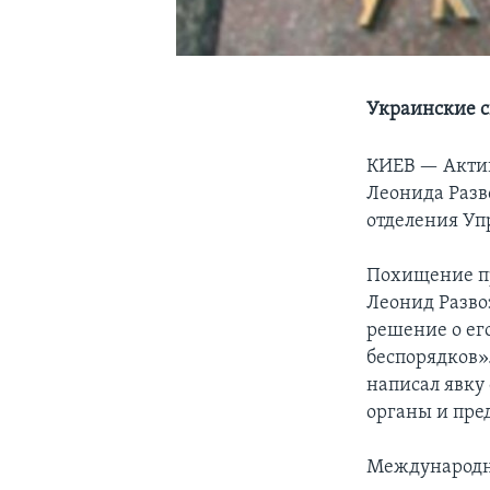
Украинские с
КИЕВ —
Акти
Леонида Разв
отделения Уп
Похищение пр
Леонид Разво
решение о ег
беспорядков»
написал явку
органы и пре
Международны