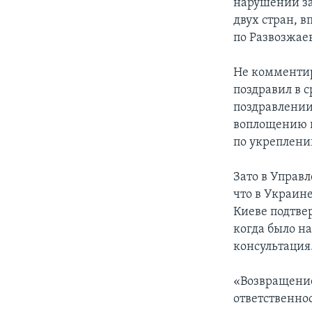
нарушении за
двух стран, 
по Развозжаев
Не комментир
поздравил в 
поздравлении
воплощению 
по укреплени
Зато в Управ
что в Украин
Киеве подтве
когда было н
консультация.
«Возвращение
ответственно