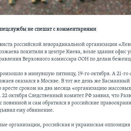
пецслужбы не спешат с комментариями
виста российской леворадикальной организации «Ле
озжаева похитили в центре Киева, возле здания офис 
равления Верховного комиссара ООН по делам беженц
оизошло в минувшую пятницу, 19-го октября. А 21-го 
зжаев оказался в Москве. В тот же день же Басманный
о аресте сроком на два месяца «организацию массовы
. 22 октября Следственный комитет РФ заявил, что Раз
 с повинной и сам обратился в российские правоохран
дъявил ему обвинение.
е организации, российская и украинская оппозиция 