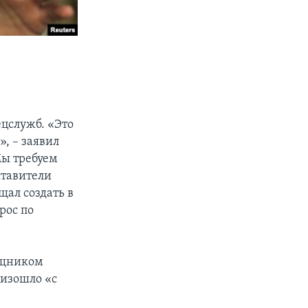
ецслужб. «Это
, – заявил
Мы требуем
ставители
щал создать в
рос по
ощником
оизошло «с