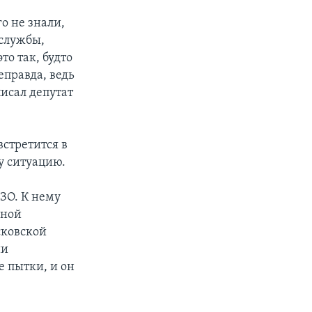
о не знали,
цслужбы,
то так, будто
еправда, ведь
писал депутат
встретится в
у ситуацию.
ЗО. К нему
нной
сковской
ии
 пытки, и он