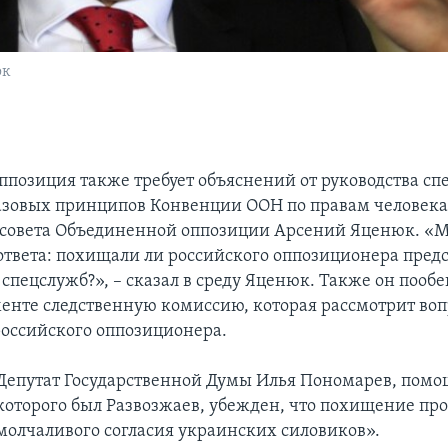
юк
ппозиция также требует объяснений от руководства сп
зовых принципов Конвенции ООН по правам человека»
 совета Объединенной оппозиции Арсений Яценюк. «
ответа: похищали ли российского оппозиционера пред
пецслужб?», – сказал в среду Яценюк. Также он пообе
енте следственную комиссию, которая рассмотрит воп
оссийского оппозиционера.
Депутат Государственной Думы Илья Пономарев, пом
которого был Развозжаев, убежден, что похищение пр
молчаливого согласия украинских силовиков».