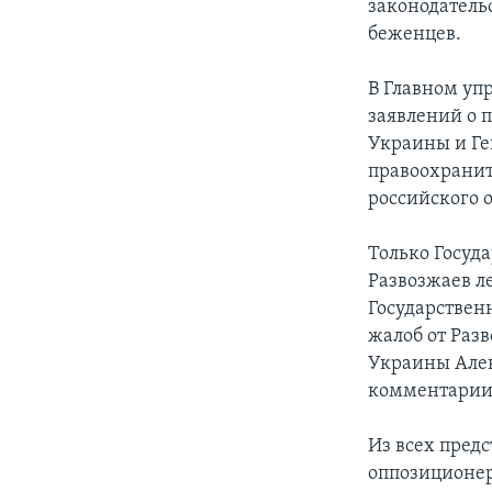
законодатель
беженцев.
В Главном уп
заявлений о 
Украины и Ге
правоохранит
российского 
Только Госуд
Развозжаев л
Государствен
жалоб от Раз
Украины Алек
комментарии 
Из всех пред
оппозиционер