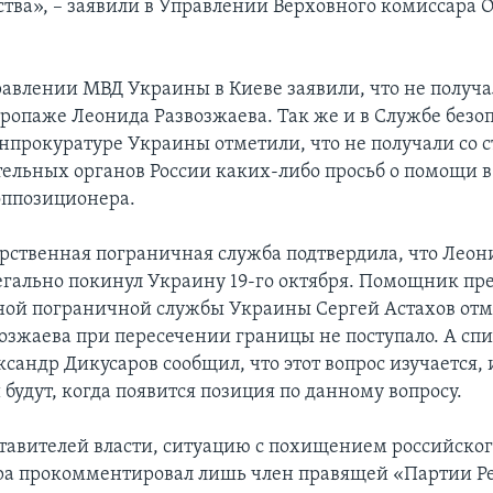
ства», – заявили в Управлении Верховного комиссара 
равлении МВД Украины в Киеве заявили, что не получ
пропаже Леонида Развозжаева. Так же и в Службе безо
нпрокуратуре Украины отметили, что не получали со 
ельных органов России каких-либо просьб о помощи 
оппозиционера.
арственная пограничная служба подтвердила, что Леон
егально покинул Украину 19-го октября. Помощник пр
ной пограничной службы Украины Сергей Астахов отм
возжаева при пересечении границы не поступало. А с
сандр Дикусаров сообщил, что этот вопрос изучается, 
будут, когда появится позиция по данному вопросу.
ставителей власти, ситуацию с похищением российско
а прокомментировал лишь член правящей «Партии Ре