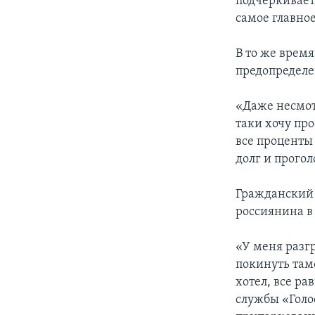
подчеркивает,
самое главное
В то же время
предопределен
«Даже несмотр
таки хочу про
все проценты
долг и прогол
Гражданский 
россиянина в 
«У меня разгр
покинуть там
хотел, все ра
службы «Голо