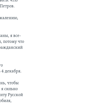
вать: «Но
 Петров.
сожалению,
аны, я все-
, потому что
гражданский
го
 4 декабря.
ень, чтобы
 я сильно
енту Русской
обиля,