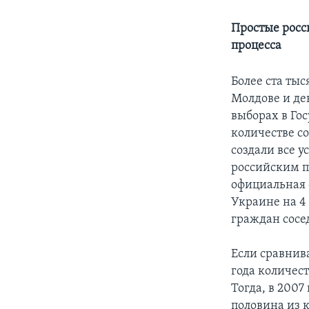
Простые росс
процесса
Более ста ты
Молдове и дев
выборах в Го
количестве с
создали все у
российским па
официальная 
Украине на 4
граждан сосед
Если сравнив
года количес
Тогда, в 2007
половина из 