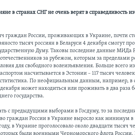
ияне в странах СНГ не очень верят в справедливость и
сяч граждан России, проживающих в Украине, почти ст
яносто тысяч россиян в Беларуси 4 декабря смогут про
сударственную Думу. Таковы последние данные МИДа Р
оотечественников за рубежом, которым за пределами 
словия для свободного волеизъявления. Больше всего и
спортом насчитывается в Эстонии – 117 тысяч человек.
статистика. По неофициальным данным, например, в
 декабря может находиться или проживать в два раза 
него государства.
ать с предыдущими выборами в Госдуму, то за последн
тво граждан России в Украине выросло как минимум в 
 году, в Украине проголосовало около двадцати тысяч ч
которых были военными Черноморского флота России