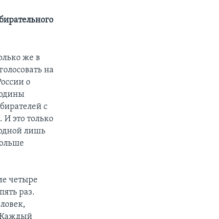
збирательного
олько же в
голосовать на
оссии о
родины
збирателей с
 И это только
 одной лишь
больше
ие четыре
пять раз.
еловек,
. Каждый