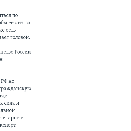
яться по
обы ее «из-за
же есть
чает головой.
нство России
н
 РФ не
 гражданскую
где
я сила и
ельной
азитарные
эксперт