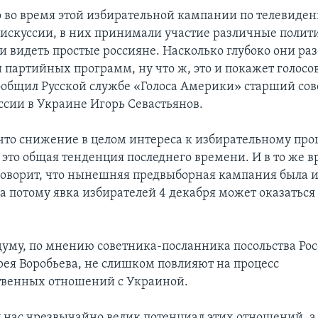
о во время этой избирательной кампании по телевиде
искуссии, в них принимали участие различные полит
ли видеть простые россияне. Насколько глубоко они ра
 партийных программ, ну что ж, это и покажет голосо
сообщил Русской службе «Голоса Америки» старший со
ссии в Украине Игорь Севастьянов.
 что снижение в целом интереса к избирательному проц
 это общая тенденция последнего времени. И в то же 
говорит, что нынешняя предвыборная кампания была и
 а потому явка избирателей 4 декабря может оказаться
думу, по мнению советника-посланника посольства Рос
ея Воробьева, не слишком повлияют на процесс
твенных отношений с Украиной.
у нас чрезвычайно велик потенциал этих отношений, 