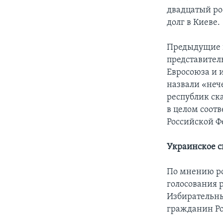
двадцатый ро
долг в Киеве.
Предыдущие 
представител
Евросоюза и 
назвали «неч
республик ск
в целом соот
Российской Ф
Украинское с
По мнению ро
голосования 
Избирательные
гражданин Ро