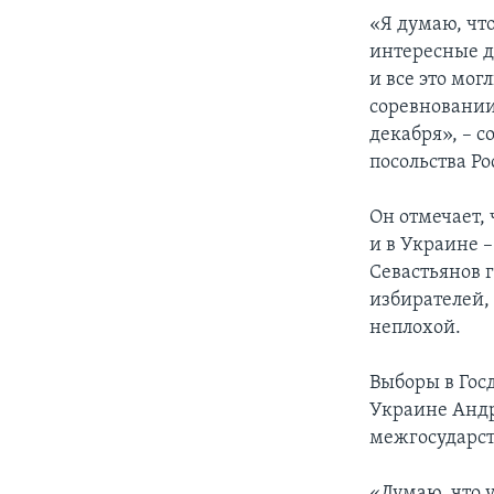
«Я думаю, чт
интересные д
и все это мог
соревновании
декабря», – 
посольства Ро
Он отмечает,
и в Украине –
Севастьянов 
избирателей,
неплохой.
Выборы в Гос
Украине Андр
межгосударс
«Думаю, что 