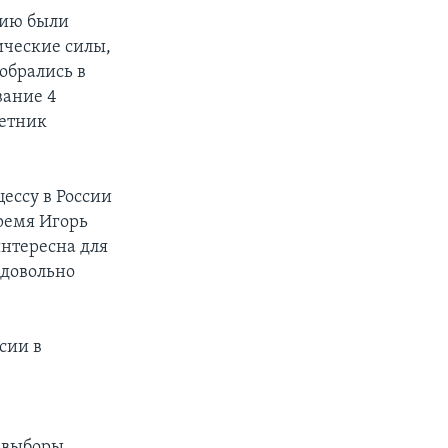
нию были
ические силы,
зобрались в
вание 4
ветник
ессу в России
время Игорь
нтересна для
 довольно
сии в
а выборы