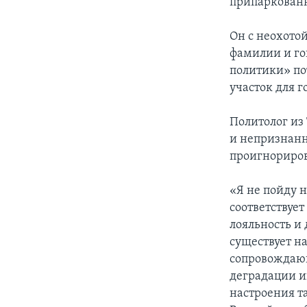
припаркованн
Он с неохотой
фамилии и гов
политики» пот
участок для г
Политолог из
и непризнанн
проигнориров
«Я не пойду 
соответствуе
лояльность и 
существует н
сопровождающ
деградации и
настроения та