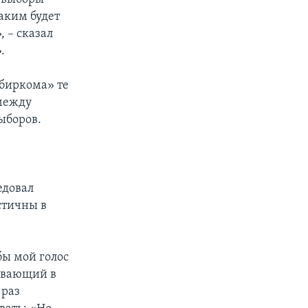
каким будет
 – сказал
.
биркома» те
 между
ыборов.
едовал
стичны в
бы мой голос
живающий в
 раз