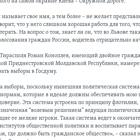
ого на самой окраине Киева – Окружной дороге.
 называет свое имя, а тем более – не желает представл
орит, что у него слишком хорошая работа для того, чт
ерять. На вопрос о том, знает ли он, что во Львове так
олосования граждан России, водитель отрицательно ка
 Тирасполя Роман Коноплев, имеющий двойное гражда
ой Приднестровской Молдавской Республики, намере
ать выборы в Госдуму.
на выборы, поскольку нынешняя политическая система
т нормам, которые в идеале должны обеспечивать мою
доверие. Эта система устроена по принципу флотилии, 
азначенная “волевым решением” ведущая политическа
ие ее мелкие игроки. Такая система ведет к окончат
нститутов общественной политики и воспитывает пар
м, где должно быть гражданское общество», – сказал 