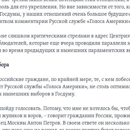
оль для его укрепления. Но вне зависимости от того, 
 Госдумы, у наших отношений очень большое будущее»,
ратком комментарии Русской службе «Голоса Америки»
«не слишком критическими стрелами в адрес Центриз
блюдателей, которые еще вчера проводили параллели
 во время предыдущих и нынешних парламентских в
бора
оссийские граждане, по крайней мере, те, с кем побес
т Русской службы «Голоса Америки», не столь оптими
х нынешних выборов в Госдуму.
ойду голосовать. Потому, что мне не хотелось бы, что
я жуликов и воров, – говорит гражданин России, про
ец Москвы Антон Петров. В своем ответе он несколько