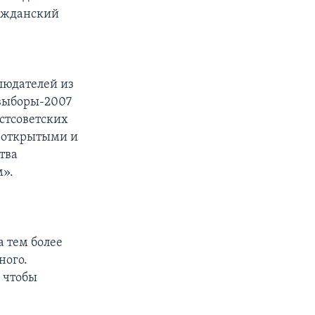
ражданский
людателей из
 выборы-2007
стсоветских
и открытыми и
тва
м».
 тем более
ного.
, чтобы