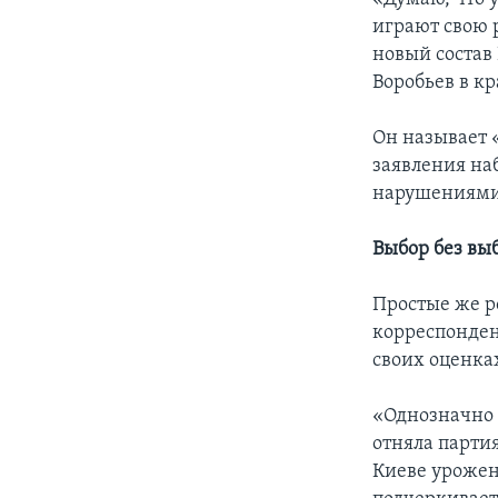
играют свою р
новый состав
Воробьев в к
Он называет 
заявления на
нарушениями
Выбор без вы
Простые же р
корреспонден
своих оценка
«Однозначно п
отняла парти
Киеве урожен