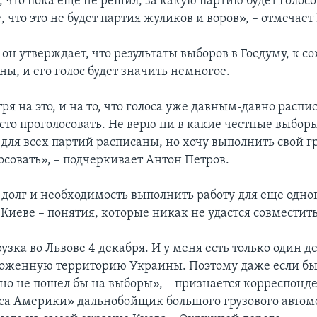
 что пока еще не решил, за какую партию будет голосо
, что это не будет партия жуликов и воров», – отмечает
 он утверждает, что результаты выборов в Госдуму, к 
ы, и его голос будет значить немногое.
я на это, и на то, что голоса уже давным-давно распис
сто проголосовать. Не верю ни в какие честные выборы
 для всех партий расписаны, но хочу выполнить свой 
осовать», – подчеркивает Антон Петров.
долг и необходимость выполнить работу для еще одно
Киеве – понятия, которые никак не удастся совместить
узка во Львове 4 декабря. И у меня есть только один д
оженную территорию Украины. Поэтому даже если бы
вно не пошел бы на выборы», – признается корреспонд
са Америки» дальнобойщик большого грузового автом