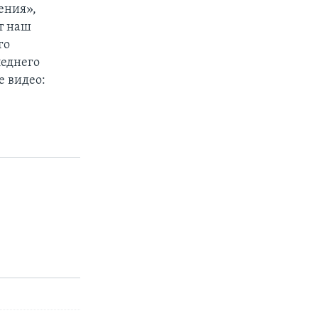
ения»,
т наш
го
леднего
 видео: