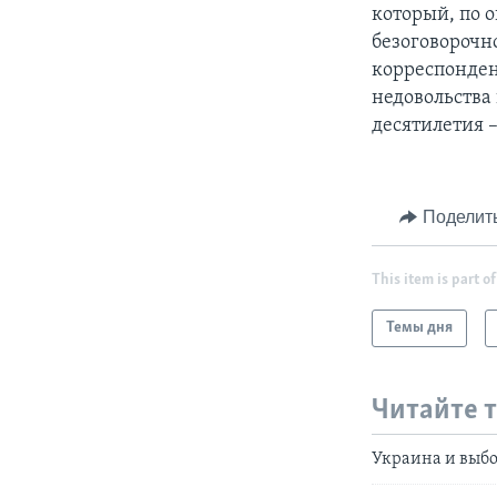
который, по 
безоговорочн
корреспонден
недовольства
десятилетия 
Поделит
This item is part of
Темы дня
Читайте 
Украина и выбо