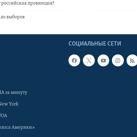
ет российская провинция?
ало выборов
Ы
СОЦИАЛЬНЫЕ СЕТИ
А за минуту
New York
VOA
олоса Америки»