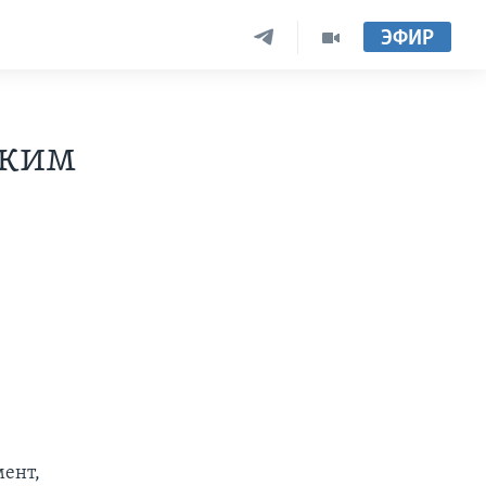
ЭФИР
ским
мент,