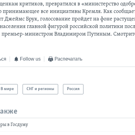
оценкам критиков, превратился в «министерство одобр
о принимающее все инициативы Кремля. Как сообщае
т Джеймс Брук, голосование пройдет на фоне растуще
 населения главной фигурой российской политики пос
– премьер-министром Владимиром Путиным. Смотрите
ься
Follow us
Распечатать
В мире
СНГ и регионы
Россия
также
ры в Госдуму