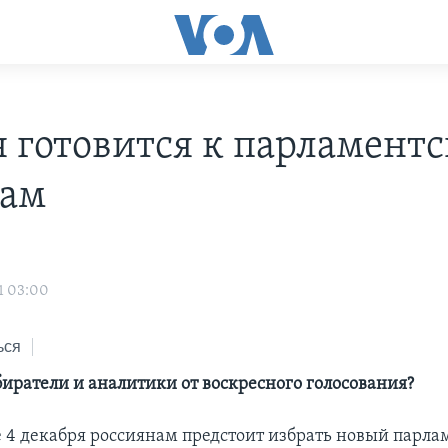
я готовится к парламент
рам
1 03:00
ься
биратели и аналитики от воскресного голосования?
е 4 декабря россиянам предстоит избрать новый парла