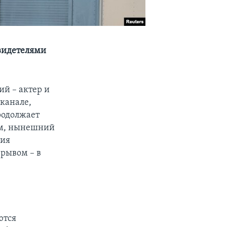
свидетелями
ий – актер и
канале,
родолжает
ым, нынешний
лия
зрывом – в
ются