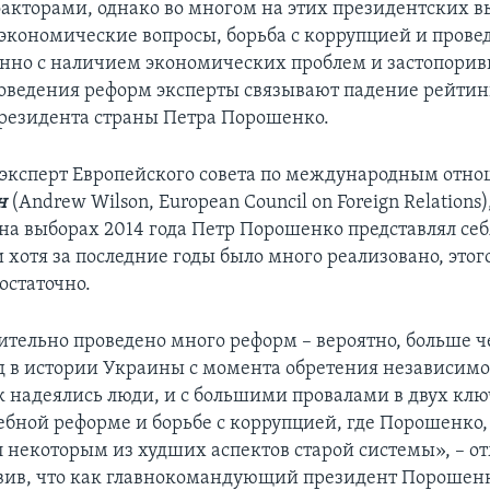
кторами, однако во многом на этих президентских в
экономические вопросы, борьба с коррупцией и пров
енно с наличием экономических проблем и застопори
оведения реформ эксперты связывают падение рейтин
резидента страны Петра Порошенко.
 эксперт Европейского совета по международным отн
н
(Andrew Wilson, European Council on Foreign Relations)
 на выборах 2014 года Петр Порошенко представлял себ
 хотя за последние годы было много реализовано, это
остаточно.
ительно проведено много реформ – вероятно, больше ч
д в истории Украины с момента обретения независимо
ак надеялись люди, и с большими провалами в двух кл
ебной реформе и борьбе с коррупцией, где Порошенко, 
л некоторым из худших аспектов старой системы», – о
авив, что как главнокомандующий президент Порошен