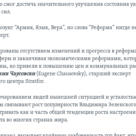
о смог достичь значительного улучшения состояния у
сил.
озунг “Армия, Язык, Вера”, но слова “Реформа” нигде не
ерт.
рованы отсутствием изменений и прогресса в реформ
сферы и заканчивая экономическими реформами, кото
ны, но привели к повышению цен и коммунальных рас
ин Чаусовски
(Eugene Chausovsky), старший эксперт
о центра Stratfor.
очарованием людей нынешней ситуацией и усталостью
ты связывают рост популярности Владимира Зеленского
тривать как и часть общей тенденции роста настроени
а во многих странах мира.
однако, вызывает крайнюю озабоченность тот факт, что