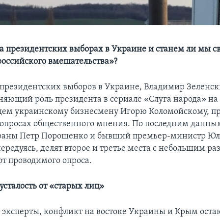
на президентских выборах в Украине и станем ли мы 
российского вмешательства»?
о президентских выборов в Украине, Владимир Зеленск
няющий роль президента в сериале «Слуга народа» на 
ем украинскому бизнесмену Игорю Коломойскому, п
 опросах общественного мнения. По последним данн
траны Петр Порошенко и бывший премьер-министр Ю
редуясь, делят второе и третье места с небольшим ра
от проводимого опроса.
усталость от «старых лиц»
 эксперты, конфликт на востоке Украины и Крым оста