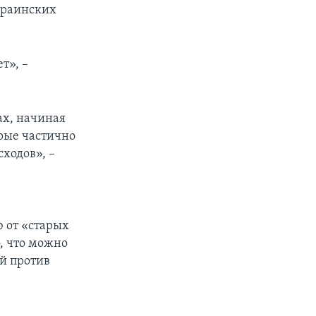
краинских
т», –
ах, начиная
рые частично
ходов», –
 от «старых
, что можно
й против