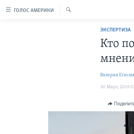
Линки
ГОЛОС АМЕРИКИ
доступности
Поиск
Перейти
ГЛАВНОЕ
ЭКСПЕРТИЗА
на
ПРОГРАММЫ
основной
Кто п
контент
ПРОЕКТЫ
АМЕРИКА
Перейти
мнени
ЭКСПЕРТИЗА
НОВОСТИ ЗА МИНУТУ
УЧИМ АНГЛИЙСКИЙ
к
основной
ИНТЕРВЬЮ
ИТОГИ
НАША АМЕРИКАНСКАЯ ИСТОРИЯ
Валерия Егисман
навигации
ФАКТЫ ПРОТИВ ФЕЙКОВ
ПОЧЕМУ ЭТО ВАЖНО?
А КАК В АМЕРИКЕ?
Перейти
30 Март, 2019 0
в
ЗА СВОБОДУ ПРЕССЫ
ДИСКУССИЯ VOA
АРТЕФАКТЫ
поиск
УЧИМ АНГЛИЙСКИЙ
ДЕТАЛИ
АМЕРИКАНСКИЕ ГОРОДКИ
Поделит
ВИДЕО
НЬЮ-ЙОРК NEW YORK
ТЕСТЫ
ПОДПИСКА НА НОВОСТИ
АМЕРИКА. БОЛЬШОЕ
ПУТЕШЕСТВИЕ