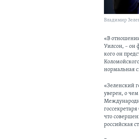
Владимир Зеле
«В отношении
Уилсон, – он 
кого он предс
Коломойского 
нормальная с
«Зеленский го
уверен, о че
Международн
госсекретаря
что совершен
российская с