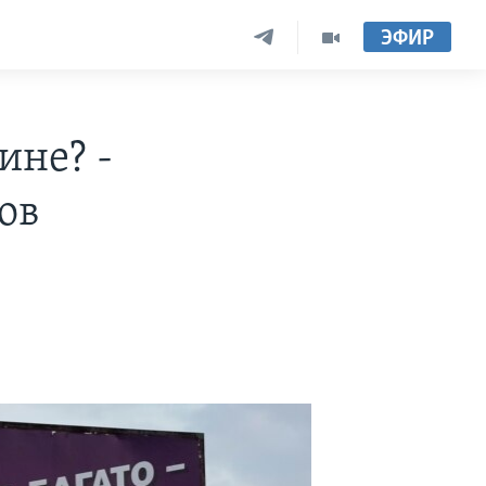
ЭФИР
ине? -
ов