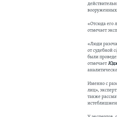
действительн
вооруженных 
«Отсюда его л
отмечает эксп
«Люди разоча
от судебной 
были проведе
отмечает
Юдж
аналитическог
Именно с раз
лиц», экспер
также рассма
истеблишмент
У экспертов, 