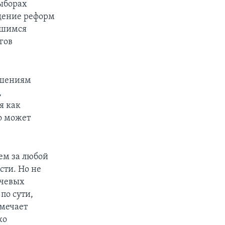
ыборах
едение реформ
вшимся
гов
ошениям
,
я как
го может
ем за любой
сти. Но не
ючевых
по сути,
тмечает
ко