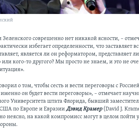
нский
 Зеленского соврешенно нет никакой ясности, – отме
фактически избегает определенности, что заставляет вс
тавляет, является ли он реформатором, представляет ли
или кого-то другого? Мы просто не знаем, и это не оч
итуация».
ворил о том, чтобы сесть и вести переговоры с Россией
м именно он будет вести переговоры», – отмечает науч
ого Университета штата Флорида, бывший заместите
 США по Европе и Евразии
Дэвид Крамер
(David J. Kram
но неясно, на какой компромисс могут в целом пойти 
тороны.