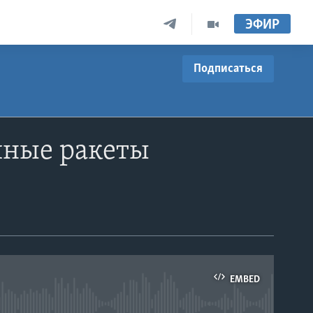
ЭФИР
Подписаться
йные ракеты
EMBED
able