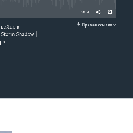
26:51
Прямая ссылка
 войне в
EMBED
 Storm Shadow |
ра