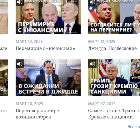
МАРТ 13, 2025
МАРТ 12, 2025
мле
Перемирие с «нюансами»
Джидда: Послесловие
МАРТ 10, 2025
МАРТ 07, 2025
ины
Переговоры о мире:
Самое важное. Трамп 
позиции сторон
Кремлю санкциями.
Все э