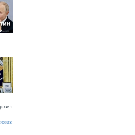
грозит
пизоды