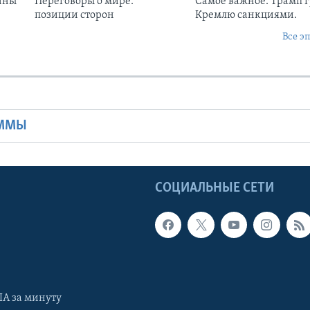
ины
Переговоры о мире:
Самое важное. Трамп 
позиции сторон
Кремлю санкциями.
Все э
Ы
АММЫ
Ы
СОЦИАЛЬНЫЕ СЕТИ
А за минуту