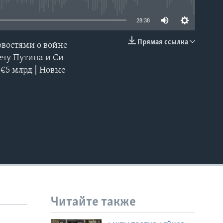
28:38
Прямая ссылка
овостями о войне
EMBED
ечу Путина и Си
€5 млрд | Новые
Читайте также