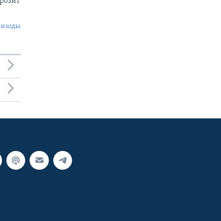
грозит
пизоды