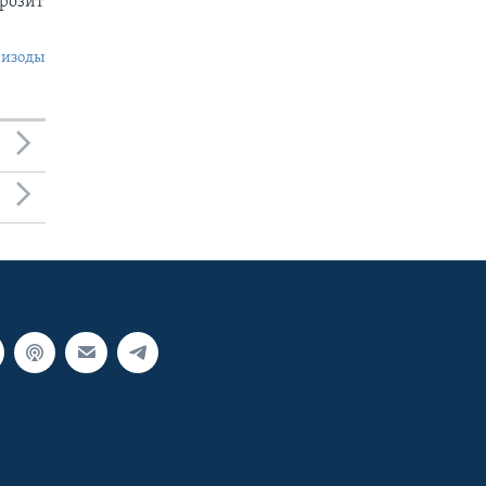
грозит
пизоды