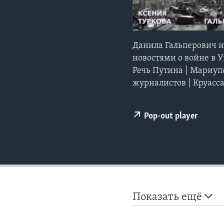
Данила Гальперович 
новостями о войне в У
Речь Путина | Мариупо
журналистов | Круас
Pop-out player
Показать ещё