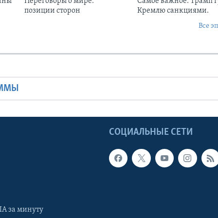
ины
Переговоры о мире:
Самое важное. Трамп 
позиции сторон
Кремлю санкциями.
Все э
Ы
АММЫ
Ы
СОЦИАЛЬНЫЕ СЕТИ
А за минуту