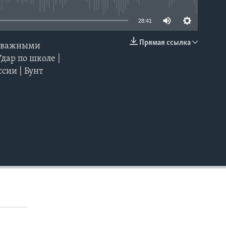
28:41
Прямая ссылка
и важными
EMBED
дар по школе |
сии | Бунт