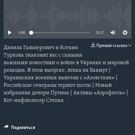
Learning English
No media source currently available
СОЦИАЛЬНЫЕ СЕТИ
0:00
31:17
Прямая ссылка
Данила Гальперович и Ксения
Языки
Туркова знакомят вас с самыми
важными новостями о войне в Украине и мировой
реакции. В этом выпуске: Атака на Бахмут |
Украинских военных вывезли с «Азовстали» |
Российские генералы теряют посты | Новый
избранник дочери Путина | Активы «Аэрофлота» |
Кот-инфлюэнсер Степан
Поделиться