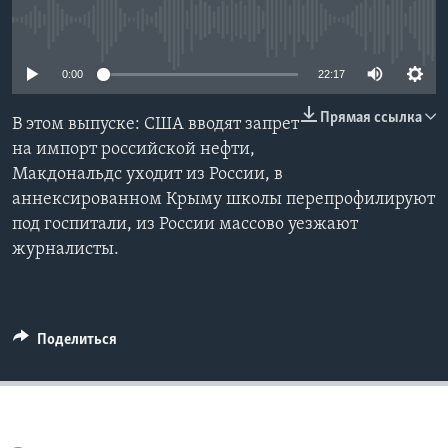
No media source currently available
Learning English
0:00
22:17
СОЦИАЛЬНЫЕ СЕТИ
Прямая ссылка
В этом выпуске: США вводят запрет
на импорт российской нефти,
Макдональдс уходит из России, в
Языки
аннексированном Крыму школы перепрофилируют
под госпитали, из России массово уезжают
журналисты.
Поделиться