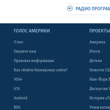
РАДИО ПРОГР
ГОЛОС АМЕРИКИ
ПРОЕКТ
О нас
Америка
Пишите нам
Итоги
Правовая информация
Детали
Как обойти блокировку сайта?
Новости СШ
VOA+
Нью-Йорк 
iOS
Дискуссия 
Android
История «Г
RSS
Учим англ