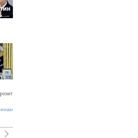
грозит
пизоды