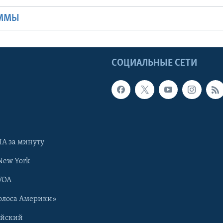
АММЫ
Ы
СОЦИАЛЬНЫЕ СЕТИ
А за минуту
New York
VOA
олоса Америки»
ийский