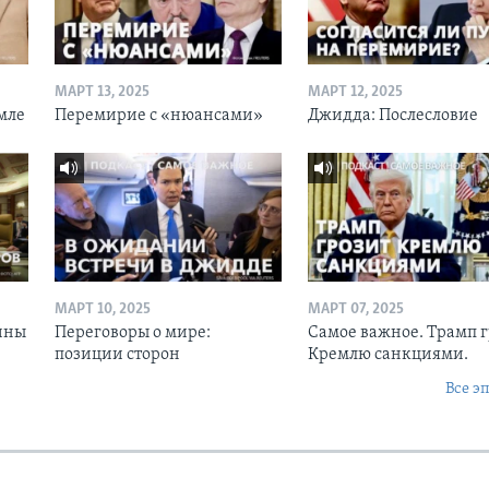
МАРТ 13, 2025
МАРТ 12, 2025
мле
Перемирие с «нюансами»
Джидда: Послесловие
МАРТ 10, 2025
МАРТ 07, 2025
ины
Переговоры о мире:
Самое важное. Трамп 
позиции сторон
Кремлю санкциями.
Все э
Ы