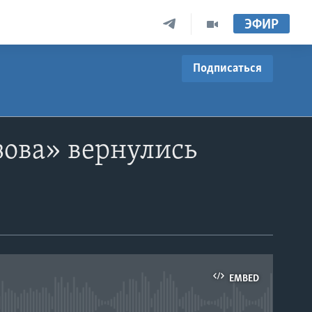
ЭФИР
Подписаться
зова» вернулись
EMBED
able