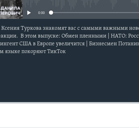
0:00
 Ксения Туркова знакомят вас с самыми важными ново
акции. В этом выпуске: Обмен пленными | НАТО: Рос
тингент США в Европе увеличится | Бизнесмен Потани
ом языке покоряют ТикТок