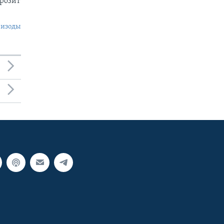
грозит
пизоды