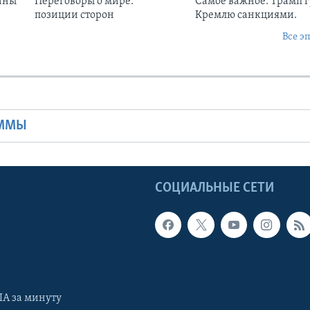
ины
Переговоры о мире:
Самое важное. Трамп 
позиции сторон
Кремлю санкциями.
Все э
Ы
АММЫ
Ы
СОЦИАЛЬНЫЕ СЕТИ
А за минуту