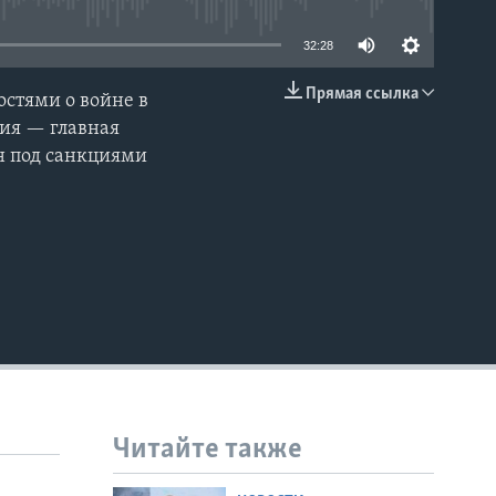
32:28
Прямая ссылка
стями о войне в
EMBED
сия — главная
н под санкциями
Читайте также