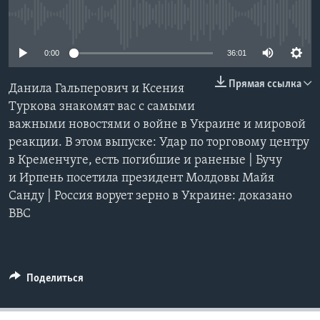
No media source currently available
Learning English
0:00
36:01
СОЦИАЛЬНЫЕ СЕТИ
Прямая ссылка
Данила Гальперович и Ксения
Туркова знакомят вас с самыми
важными новостями о войне в Украине и мировой
Языки
реакции. В этом выпуске: Удар по торговому центру
в Кременчуге, есть погибшие и раненые | Бучу
и Ирпень посетила президент Молдовы Майя
Санду | Россия ворует зерно в Украине: доказано
BBС
Поделиться