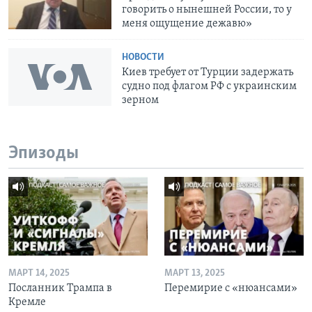
говорить о нынешней России, то у
меня ощущение дежавю»
НОВОСТИ
Киев требует от Турции задержать
судно под флагом РФ c украинским
зерном
Эпизоды
МАРТ 14, 2025
МАРТ 13, 2025
Посланник Трампа в
Перемирие с «нюансами»
Кремле