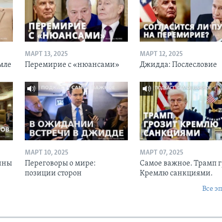
МАРТ 13, 2025
МАРТ 12, 2025
мле
Перемирие с «нюансами»
Джидда: Послесловие
МАРТ 10, 2025
МАРТ 07, 2025
ины
Переговоры о мире:
Самое важное. Трамп 
позиции сторон
Кремлю санкциями.
Все э