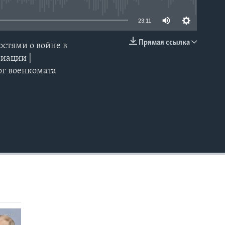
23:11
Прямая ссылка
стями о войне в
EMBED
виации |
жог военкомата