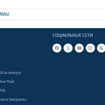
Ы
АММЫ
Ы
СОЦИАЛЬНЫЕ СЕТИ
А за минуту
New York
VOA
олоса Америки»