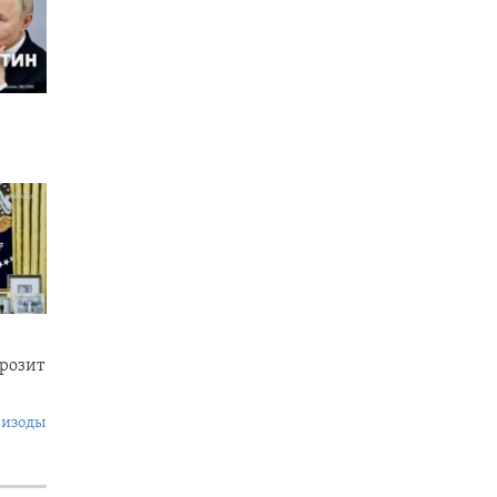
грозит
пизоды