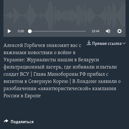
Learning English
No media source currently available
СОЦИАЛЬНЫЕ СЕТИ
0:00
19:44
Прямая ссылка
Алексей Горбачев знакомит вас с
Языки
важными новостями о войне в
Украине: Журналисты нашли в Беларуси
фильтрационный лагерь, где избивали и пытали
солдат ВСУ | Глава Минобороны РФ прибыл с
визитом в Северную Корею | В Лондоне заявили о
разоблачении «авантюристической» кампании
России в Европе
Поделиться