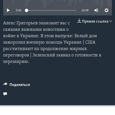
Learning English
0:00
10:08
Прямая ссылка
СОЦИАЛЬНЫЕ СЕТИ
Алекс Григорьев знакомит вас с
самыми важными новостями о
войне в Украине. В этом выпуске: Белый дом
заморозил военную помощь Украине | США
Языки
рассчитывают на продолжение мирных
переговоров | Зеленский заявил о готовности к
перемирию.
Поделиться