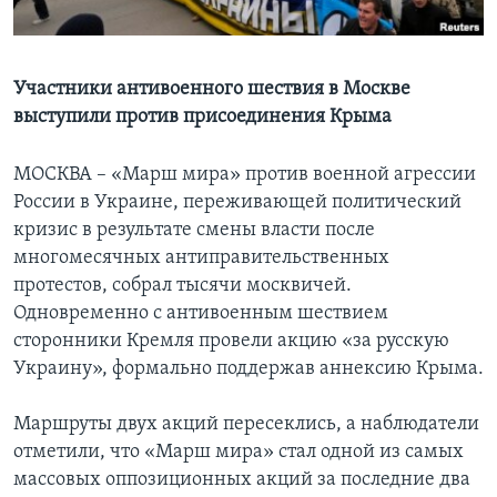
Learning English
Участники антивоенного шествия в Москве
СОЦИАЛЬНЫЕ СЕТИ
выступили против присоединения Крыма
МОСКВА – «Марш мира» против военной агрессии
России в Украине, переживающей политический
Языки
кризис в результате смены власти после
многомесячных антиправительственных
протестов, собрал тысячи москвичей.
Одновременно с антивоенным шествием
сторонники Кремля провели акцию «за русскую
Украину», формально поддержав аннексию Крыма.
Маршруты двух акций пересеклись, а наблюдатели
отметили, что «Марш мира» стал одной из самых
массовых оппозиционных акций за последние два