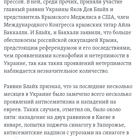
прессой. В ней, среди прочих, приняли участие
главный раввин Украины Яков Дов Блайх и
Learning English
представитель Крымского Меджлиса в США, член
Международного Конгресса крымских татар Айла
СОЦИАЛЬНЫЕ СЕТИ
Баккалли. И Блайх, и Баккали заявили, что больше
обеспокоены российской оккупацией Крыма,
предстоящим референдумом и его последствиями,
чем проявлениями ксенофобии и нетерпимости в
Языки
Украине, так как таких проявлений нетерпимости
наблюдается незначительное количество.
Раввин Блайх признал, что за последние несколько
месяцев в Украине было замечено всего несколько
проявлений антисемитизма и нападений на
евреев. Таких случаев, отметил он, было около
пяти: нападение на двух раввинов в Киеве в
январе, попытка поджечь синагогу в Запорожье,
антисемитские надписи с угрозами на синагоге в