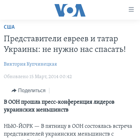
Линки
доступности
Перейти
США
на
ГЛАВНОЕ
Представители евреев и татар
основной
ПРОГРАММЫ
контент
Украины: не нужно нас спасать!
ПРОЕКТЫ
Перейти
АМЕРИКА
к
Виктория Купчинецкая
ЭКСПЕРТИЗА
НОВОСТИ ЗА МИНУТУ
УЧИМ АНГЛИЙСКИЙ
основной
Обновлено 15 Март, 2014 00:42
ИНТЕРВЬЮ
ИТОГИ
НАША АМЕРИКАНСКАЯ ИСТОРИЯ
навигации
Перейти
ФАКТЫ ПРОТИВ ФЕЙКОВ
ПОЧЕМУ ЭТО ВАЖНО?
А КАК В АМЕРИКЕ?
Поделиться
в
ЗА СВОБОДУ ПРЕССЫ
ДИСКУССИЯ VOA
АРТЕФАКТЫ
В ООН прошла пресс-конференция лидеров
поиск
украинских меньшинств
УЧИМ АНГЛИЙСКИЙ
ДЕТАЛИ
АМЕРИКАНСКИЕ ГОРОДКИ
ВИДЕО
НЬЮ-ЙОРК NEW YORK
ТЕСТЫ
НЬЮ-ЙОРК —
В пятницу в ООН состоялась встреча
представителей украинских меньшинств с
ПОДПИСКА НА НОВОСТИ
АМЕРИКА. БОЛЬШОЕ ПУТЕШЕСТВИЕ