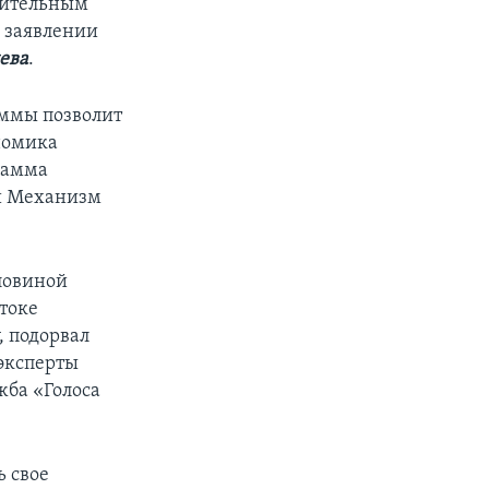
нительным
в заявлении
ева
.
аммы позволит
номика
рамма
й Механизм
ловиной
токе
, подорвал
 эксперты
жба «Голоса
 свое