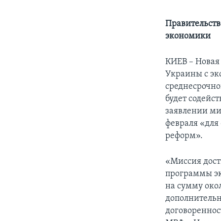
Правительств
экономики
КИЕВ – Новая
Украины с эк
среднесрочно
будет содейс
заявлении мис
февраля «для
реформ».
«Миссия дост
программы э
на сумму окол
дополнительн
договореннос