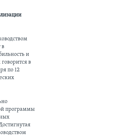
илизации
ководством
 в
бильность и
 говорится в
ря по 12
еских
ьно
ой программы
ьных
Достигнутая
ководством