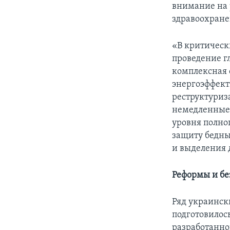
внимание на 
здравоохране
«В критическ
проведение г
комплексная 
энергоэффект
реструктуриз
немедленные 
уровня полног
защиту бедны
и выделения 
Реформы и бе
Ряд украинск
подготовилос
разработанно