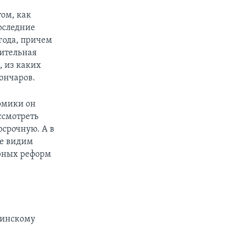
том, как
оследние
 года, причем
рительная
, из каких
ончаров.
омики он
ссмотреть
срочную. А в
не видим
урных реформ
аинскому