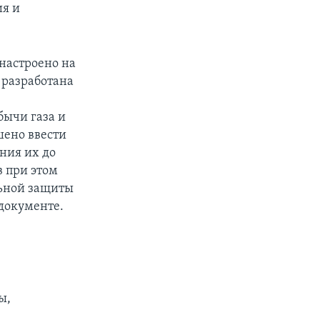
ия и
настроено на
 разработана
бычи газа и
шено ввести
ния их до
в при этом
льной защиты
 документе.
ы,