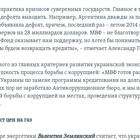
 практика кризисов суверенных государств. Главное в 
 дефолта выходить. Например, Аргентина дважды за п
объявляла дефолт, причем, последний раз – летом 2014
зервов на 28 миллиардов долларов. МВФ – не благотво
 Фонд оказывает нам поддержку, но хотел бы понимать
ы будем возвращать кредиты», – отмечает Александр Г
дного из главных критериев развития украинской экон
ешность процесса борьбы с коррупцией: «МВФ готов ра
Украины по замене программы кредитования на долго
их пор не заработало Антикоррупционное бюро, и мы 
й борьбы с коррупцией на местах, проведения структ
.
т цен на газ
ере энергетики
Валентин Землянский
считает, что укр