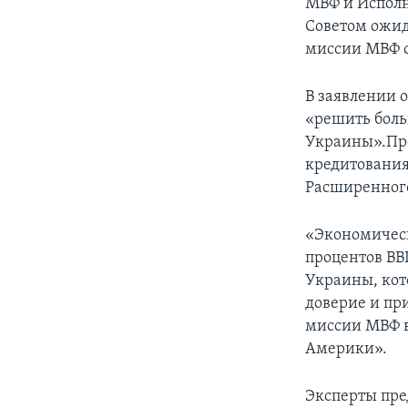
МВФ и Испол
Советом ожид
миссии МВФ о
В заявлении 
«решить боль
Украины».Пре
кредитования
Расширенног
«Экономическ
процентов ВВ
Украины, кот
доверие и пр
миссии МВФ в
Америки».
Эксперты пре