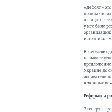
«Дефолт – это
правильно из
двадцать лет 
у нее было ре
организация:
источников м
В качестве о
называет усп
предложение 
Украине до с
основательно
в экономике»
Реформы и рос
Эксперт в сф