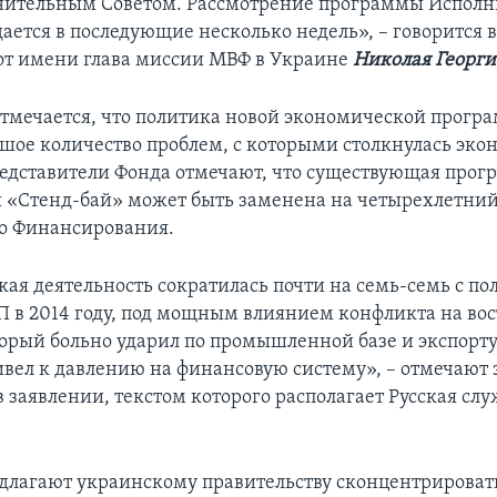
нительным Советом. Рассмотрение программы Испол
ается в последующие несколько недель», – говорится 
т имени глава миссии МВФ в Украине
Николая Георги
отмечается, что политика новой экономической прогр
шое количество проблем, с которыми столкнулась эко
дставители Фонда отмечают, что существующая прог
 «Стенд-бай» может быть заменена на четырехлетни
о Финансирования.
ая деятельность сократилась почти на семь-семь с по
П в 2014 году, под мощным влиянием конфликта на вос
орый больно ударил по промышленной базе и экспорту
ивел к давлению на финансовую систему», – отмечают
 заявлении, текстом которого располагает Русская слу
длагают украинскому правительству сконцентрировать