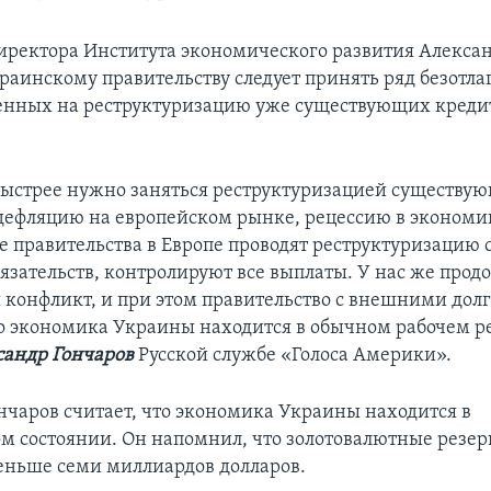
ректора Института экономического развития Алекса
краинскому правительству следует принять ряд безотл
енных на реструктуризацию уже существующих кред
ыстрее нужно заняться реструктуризацией существую
дефляцию на европейском рынке, рецессию в экономи
 правительства в Европе проводят реструктуризацию 
язательств, контролируют все выплаты. У нас же прод
конфликт, и при этом правительство с внешними долг
дто экономика Украины находится в обычном рабочем р
сандр Гончаров
Русской службе «Голоса Америки».
нчаров считает, что экономика Украины находится в
м состоянии. Он напомнил, что золотовалютные резе
еньше семи миллиардов долларов.