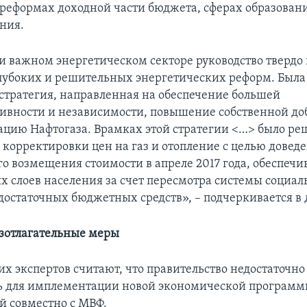
реформах доходной части бюджета, сферах образован
ния.
и важном энергетическом секторе руководство твердо 
лубоких и решительных энергетических реформ. Была
стратегия, направленная на обеспечение большей
ивности и независимости, повышение собственной до
ацию Нафтогаза. Врамках этой стратегии <…> было ре
корректировки цен на газ и отопление с целью доведе
о возмещения стоимости в апреле 2017 года, обеспечи
х слоев населения за счет пересмотра системы социа
достаточных бюджетных средств», – подчеркивается в
зотлагательные меры
их экспертов считают, что правительство недостаточно
ь для имплементации новой экономической программ
й совместно с МВФ.