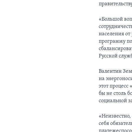
правительств
«Большой воп
сотрудничест
населения от 
программу по
сбалансирова
Русской служ
Валентин Зем
на энергоноси
этот процесс
бы не столь 
социальной з
«Неизвестно,
себя обязате
платежеспосо