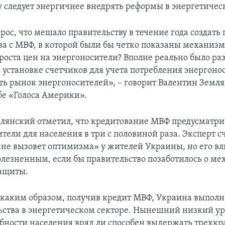
у следует энергичнее внедрять реформы в энергетичес
рос, что мешало правительству в течение года создать
ва с МВФ, в которой были бы четко показаны механиз
роста цен на энергоносители? Вполне реально было ра
 установке счетчиков для учета потребления энергоно
ть рынок энергоносителей», – говорит Валентин Земл
бе «Голоса Америки».
лянский отметил, что кредитование МВФ предусматрив
тели для населения в три с половиной раза. Эксперт сч
 «не вызовет оптимизма» у жителей Украины, но его в
болезненным, если бы правительство позаботилось о м
ащиты.
 каким образом, получив кредит МВФ, Украина выполн
льства в энергетическом секторе. Нынешний низкий у
бности населения вряд ли способен выдержать трехкр