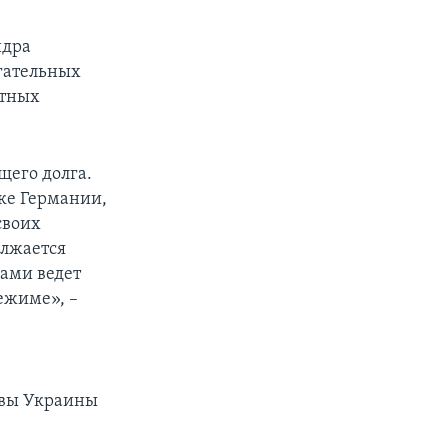
ндра
агательных
итных
щего долга.
ке Германии,
своих
олжается
ами ведет
ежиме», –
рвы Украины