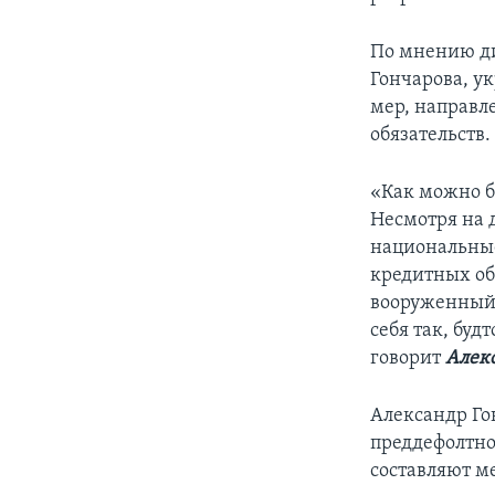
По мнению ди
Гончарова, у
мер, направл
обязательств.
«Как можно б
Несмотря на 
национальные
кредитных об
вооруженный 
себя так, бу
говорит
Алек
Александр Го
преддефолтно
составляют м