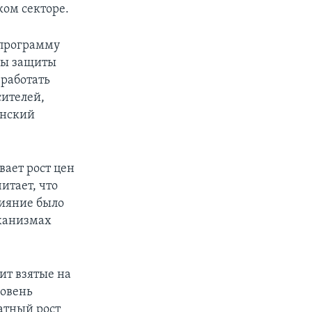
ком секторе.
 программу
мы защиты
зработать
сителей,
янский
ает рост цен
итает, что
лияние было
еханизмах
ит взятые на
ровень
атный рост