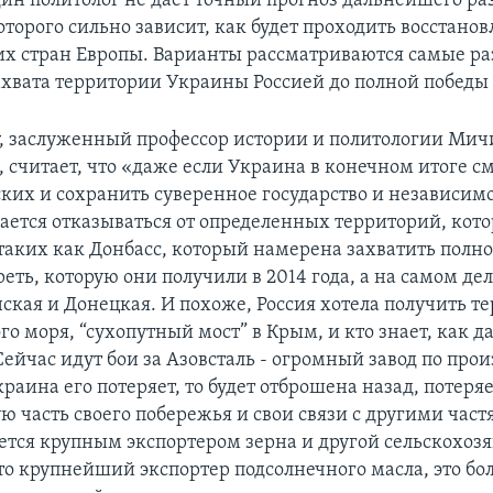
дин политолог не дает точный прогноз дальнейшего ра
оторого сильно зависит, как будет проходить восстано
х стран Европы. Варианты рассматриваются самые ра
ахвата территории Украины Россией до полной победы
, заслуженный профессор истории и политологии Мич
, считает, что «даже если Украина в конечном итоге с
ских и сохранить суверенное государство и независимо
рается отказываться от определенных территорий, кот
таких как Донбасс, который намерена захватить полно
реть, которую они получили в 2014 года, а на самом де
нская и Донецкая. И похоже, Россия хотела получить т
го моря, “сухопутный мост” в Крым, и кто знает, как д
ейчас идут бои за Азовсталь - огромный завод по прои
краина его потеряет, то будет отброшена назад, потеря
ю часть своего побережья и свои связи с другими час
ется крупным экспортером зерна и другой сельскохоз
то крупнейший экспортер подсолнечного масла, это бо