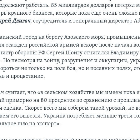
одолжают работать. 85 миллиардов долларов потерял 
ерь крупного бизнеса, которые пока еще очень сложно 
дрей Длигач
, соучредитель и генеральный директор Ad
аинский город на берегу Азовского моря, промышлен
л осажден российской армией вскоре после начала вой
инистр обороны РФ Сергей Шойгу отчитался Владимиру
а. Но несмотря на войну, разрушения и оккупацию, ук
роться не только на поле боя, но и посевных полях, от
нь и процветание.
ч считает, что «в сельском хозяйстве мы имеем пока
ай примерно на 80 процентов по сравнению с прошлым
 оценка. Скорее всего мы соберем такой урожай, но во
жем его вывезти. Украина потребляет меньше трети тог
альное шло на экспорт».