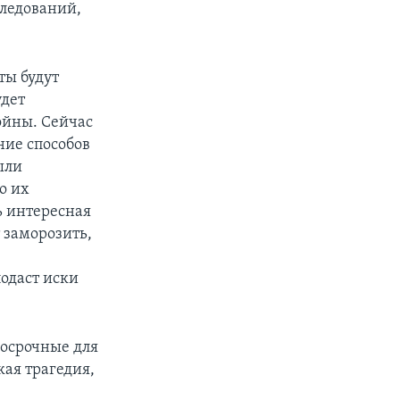
ледований,
ты будут
удет
войны. Сейчас
ние способов
ыли
о их
ь интересная
 заморозить,
подаст иски
госрочные для
кая трагедия,