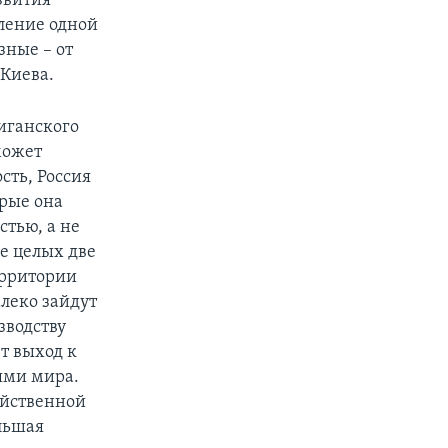
звития
вление одной
зные – от
 Киева.
иганского
может
сть, Россия
орые она
стью, а не
ле целых две
ерритории
алеко зайдут
зводству
ет выход к
тями мира.
яйственной
льшая