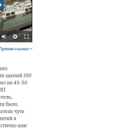
Прямая ссылка
SHARE
чно
их зданий 330
но на 45–50
ВВП
атель,
ии было,
px
width
атель чуть
иятий в
астично или