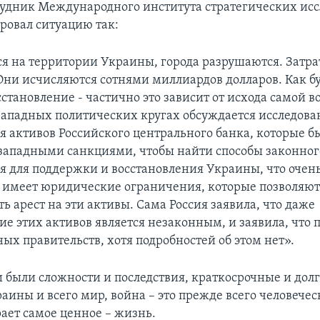
удник Международного института стратегических исс
овал ситуацию так:
ся на территории Украины, города разрушаются. Затра
ни исчисляются сотнями миллиардов долларов. Как б
становление - частично это зависит от исхода самой 
западных политических кругах обсуждается исследова
я активов Российского центрального банка, которые б
ападными санкциями, чтобы найти способы законног
я для поддержки и восстановления Украины, что очен
я имеет юридические ограничения, которые позволяют
ь арест на эти активы. Сама Россия заявила, что даже
е этих активов является незаконным, и заявила, что 
ых правительств, хотя подробностей об этом нет».
 были сложности и последствия, краткосрочные и дол
ины и всего мир, война – это прежде всего человечес
рает самое ценное – жизнь.