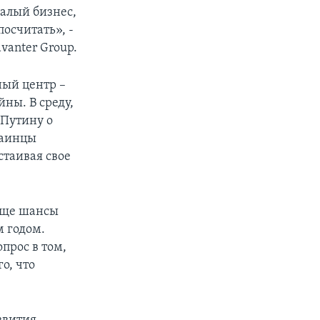
малый бизнес,
посчитать», -
vanter Group.
ный центр –
ны. В среду,
 Путину о
раинцы
стаивая свое
 еще шансы
 годом.
прос в том,
о, что