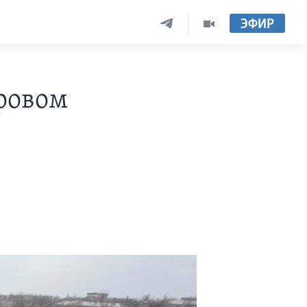
ЭФИР
ровом