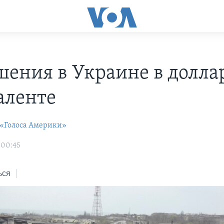
шения в Украине в долла
аленте
 «Голоса Америки»
 00:45
ься