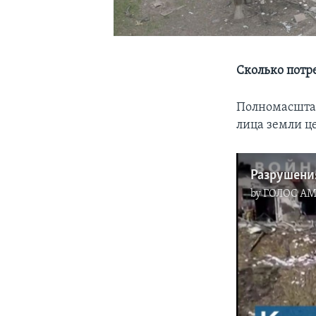
Сколько потр
Полномасштаб
лица земли це
Разрушени
by
ГОЛОС А