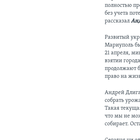
полностью пр
без учета пот
рассказал
Ан
Развитый укр
Мариуполь бы
21 апреля, м
взятии город
продолжают бо
право на жиз
Андрей Длига
собрать урож
Такая текущая
что мы не мо
собирает. Ост