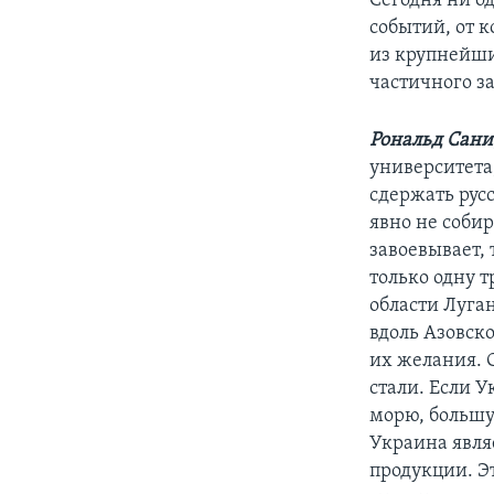
Сегодня ни о
событий, от к
из крупнейши
частичного з
Рональд Сани
университета
сдержать рус
явно не соби
завоевывает, 
только одну т
области Луга
вдоль Азовско
их желания. С
стали. Если У
морю, большу
Украина явля
продукции. Э