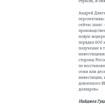
отрасль, и он
Андрей Длига
перспективы:
сейчас шанс 
производстве
новую модерн
порядка 600 
получение в 
инвестициями
стороны Росс
по восстанов
семи или дес
инвестиции, 
довоенного В
долларов».
Найджел Гул