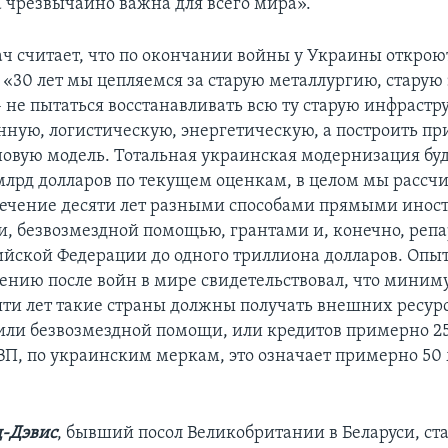
а чрезвычайно важна для всего мира».
ч считает, что по окончании войны у Украины открою
 «30 лет мы цепляемся за старую металлургию, старую 
– не пытаться восстанавливать всю ту старую инфрастр
нную, логистическую, энергетическую, а построить п
овую модель. Тотальная украинская модернизация буд
млрд долларов по текущем оценкам, в целом мы рассч
течение десяти лет разными способами прямыми ино
, безвозмездной помощью, грантами и, конечно, репа
ийской Федерации до одного триллиона долларов. Опы
лению после войн в мире свидетельствовал, что миним
яти лет такие страны должны получать внешних ресурс
или безвозмездной помощи, или кредитов примерно 25
ВП, по украинским меркам, это означает примерно 50
д-Дэвис
, бывший посол Великобритании в Беларуси, с