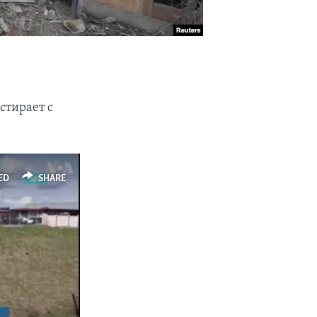
стирает с
ED
SHARE