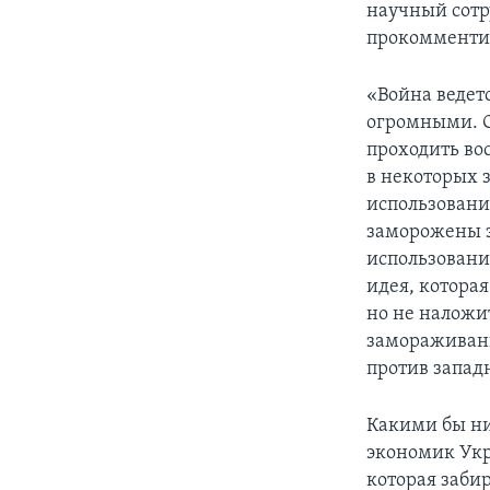
научный сотр
прокомментир
«Война ведет
огромными. О
проходить вос
в некоторых 
использовани
заморожены з
использовани
идея, котора
но не наложит
замораживани
против западн
Какими бы ни
экономик Укра
которая заби