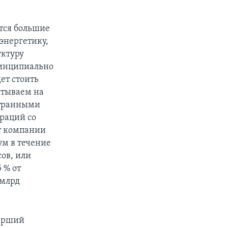
тся большие
энергетику,
уктуру
ринципиально
ет стоить
итываем на
странными
раций со
т компании
ум в течение
ов, или
 % от
 млрд
тарший