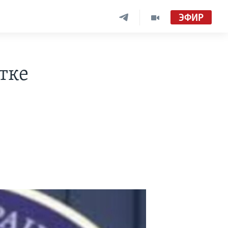
ЭФИР
тке