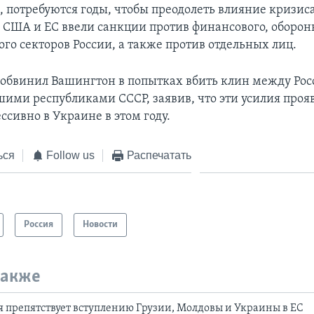
, потребуются годы, чтобы преодолеть влияние кризиса
о США и ЕС ввели санкции против финансового, оборон
го секторов России, а также против отдельных лиц.
 обвинил Вашингтон в попытках вбить клин между Рос
ими республиками СССР, заявив, что эти усилия проя
ссивно в Украине в этом году.
ься
Follow us
Распечатать
Россия
Новости
также
я препятствует вступлению Грузии, Молдовы и Украины в ЕС