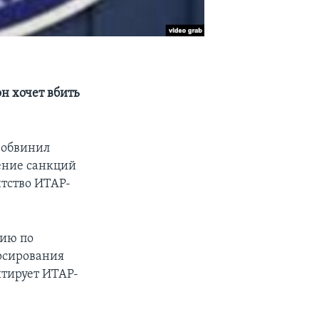
н хочет вбить
 обвинил
ение санкций
нтство ИТАР-
цию по
орсирования
итирует ИТАР-