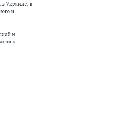
 в Украине, в
ного и
сией и
вились