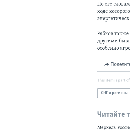
По его словам
ходе которог
энергетическо
Рябков также
другими бывш
особенно агре
Поделит
This item is part of
СНГ и регионы
Читайте 
Меркель: Росси