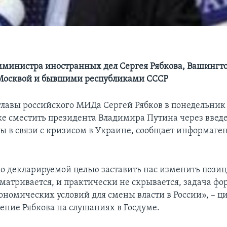
мминистра иностранных дел Сергея Рябкова, Вашингто
Москвой и бывшими республиками СССР
главы российского МИДа Сергей Рябков в понедельник
е сместить президента Владимира Путина через введ
ы в связи с кризисом в Украине, сообщает информаге
о декларируемой целью заставить нас изменить пози
матривается, и практически не скрывается, задача ф
ономических условий для смены власти в России», – ц
ение Рябкова на слушаниях в Госдуме.