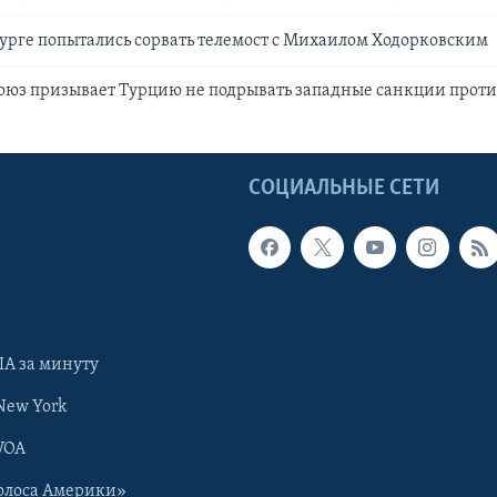
урге попытались сорвать телемост с Михаилом Ходорковским
оюз призывает Турцию не подрывать западные санкции проти
Ы
СОЦИАЛЬНЫЕ СЕТИ
А за минуту
New York
VOA
олоса Америки»