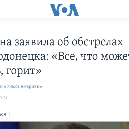
на заявила об обстрелах
одонецка: «Все, что може
, горит»
ей «Голоса Америки»
0:21
ься