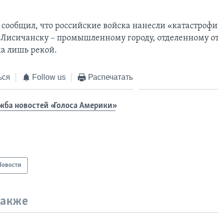
 сообщил, что российские войска нанесли «катастроф
Лисичанску – промышленному городу, отделенному о
а лишь рекой.
ься
Follow us
Распечатать
жба новостей «Голоса Америки»
Новости
также