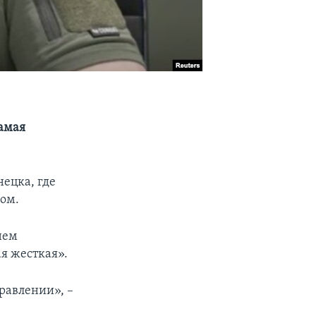
самая
ецка, где
дом.
нем
я жесткая».
равлении», –