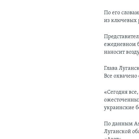
По его слова
из ключевых 
Представител
ежедневном б
наносит возд
Глава Луганск
Все охвачено
«Сегодня все,
ожесточенных
украинские б
По данным Ass
Луганской об