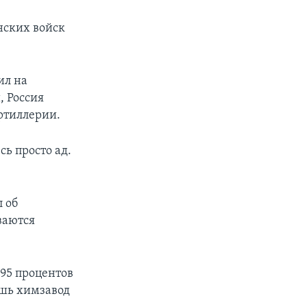
нских войск
ил на
, Россия
ртиллерии.
сь просто ад.
л об
ваются
 95 процентов
ишь химзавод