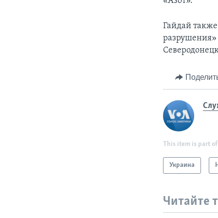
«Азот».
Гайдай также
разрушения» 
Северодонецк
Поделит
Слу
This item is part of
Украина
Читайте 