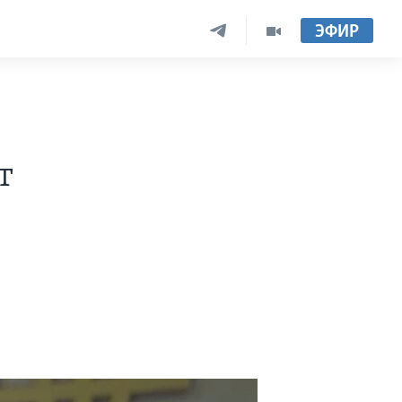
ЭФИР
т