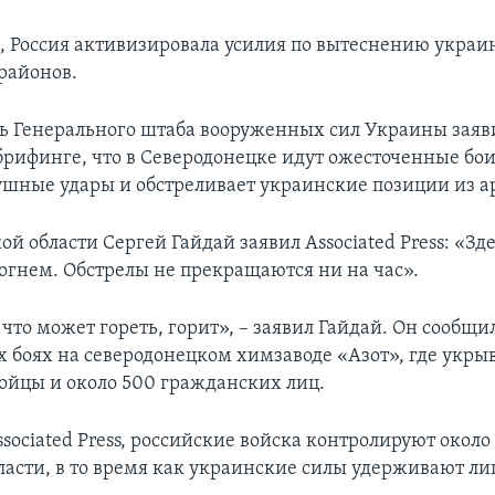
м, Россия активизировала усилия по вытеснению украи
районов.
ь Генерального штаба вооруженных сил Украины заяв
рифинге, что в Северодонецке идут ожесточенные бои
ушные удары и обстреливает украинские позиции из а
ой области Сергей Гайдай заявил Associated Press: «Зде
 огнем. Обстрелы не прекращаются ни на час».
 что может гореть, горит», – заявил Гайдай. Он сообщи
 боях на северодонецком химзаводе «Азот», где укры
ойцы и около 500 гражданских лиц.
ociated Press, российские войска контролируют около
ласти, в то время как украинские силы удерживают л