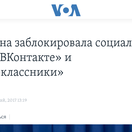
на заблокировала социа
«ВКонтакте» и
классники»
й, 2017 13:19
ься