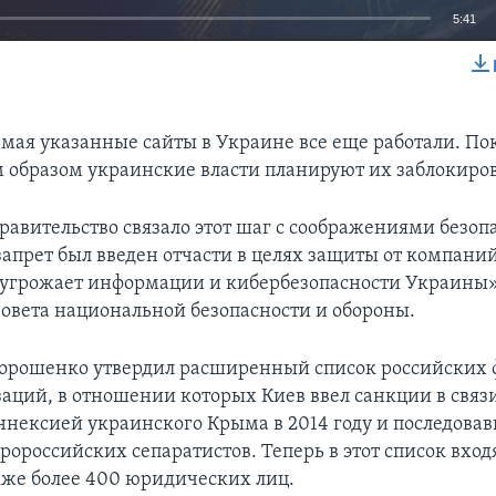
5:41
EMBED
 мая указанные сайты в Украине все еще работали. По
м образом украинские власти планируют их заблокиров
равительство связало этот шаг с соображениями безоп
запрет был введен отчасти в целях защиты от компаний
 угрожает информации и кибербезопасности Украины»
Совета национальной безопасности и обороны.
Порошенко утвердил расширенный список российских
заций, в отношении которых Киев ввел санкции в связи
ннексией украинского Крыма в 2014 году и последова
ороссийских сепаратистов. Теперь в этот список вход
акже более 400 юридических лиц.