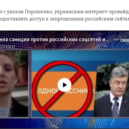
ии с указом Порошенко, украинским интернет-провай
едоставлять доступ к запрещенным российским сайтам 
Украина ввела санкции против российских соцсетей и IT-компании
EMB
МЕРИКИ
No media source currently available