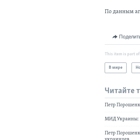
По данным аг
Поделит
This item is part of
В мире
Н
Читайте 
Петр Порошенко
МИД Украины: 
Петр Порошенко
украинцев