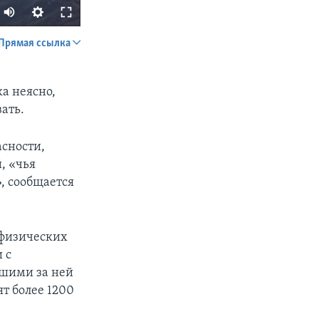
Прямая ссылка
SHARE
ка неясно,
ать.
асности,
, «чья
, сообщается
px
width
 физических
 с
вшими за ней
ят более 1200