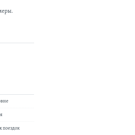
меры.
овне
я
х поездок