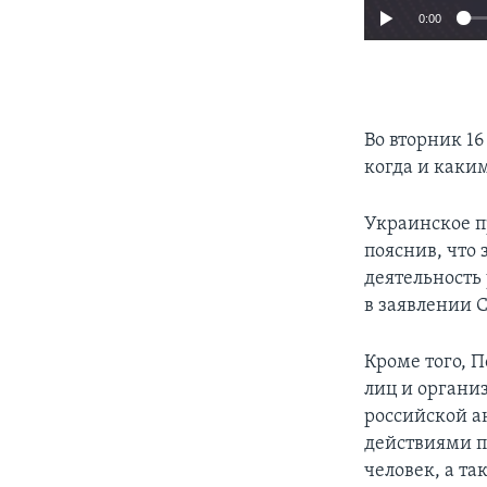
0:00
Во вторник 16
когда и каки
Украинское п
пояснив, что 
деятельность
в заявлении 
Кроме того, 
лиц и органи
российской а
действиями пр
человек, а т