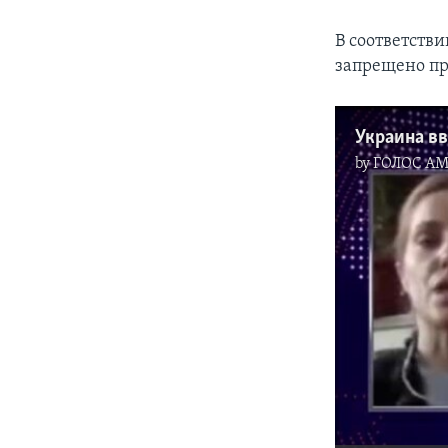
В соответств
запрещено пр
by
ГОЛОС А