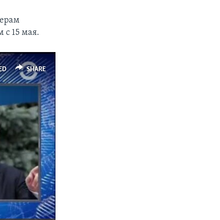
дерам
с 15 мая.
ED
SHARE