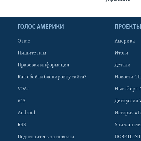
ГОЛОС АМЕРИКИ
ПРОЕКТ
О нас
Америка
Пишите нам
Итоги
Правовая информация
Детали
Как обойти блокировку сайта?
Новости СШ
VOA+
Нью-Йорк 
iOS
Дискуссия 
Android
История «Г
RSS
Учим англ
Learning English
Подпишитесь на новости
ПОЗИЦИЯ 