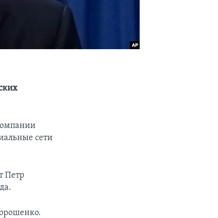
ских
компании
циальные сети
т Петр
да.
Порошенко.