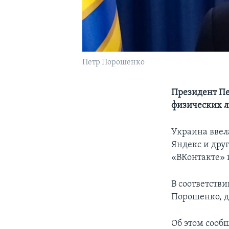
Петр Порошенко
Президент П
физических л
Украина ввел
Яндекс и дру
«ВКонтакте» 
В соответств
Порошенко, д
Об этом сооб