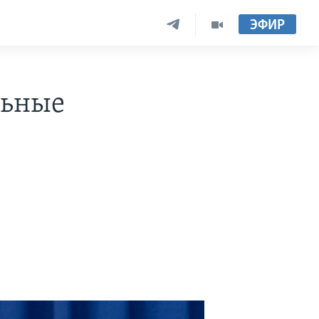
ЭФИР
льные