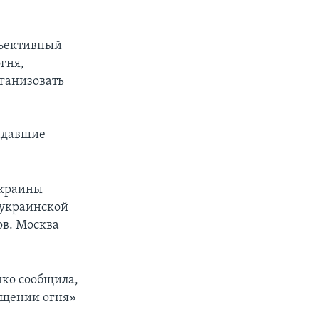
бъективный
гня,
ганизовать
и
адавшие
Украины
 украинской
ов. Москва
нко сообщила,
ащении огня»