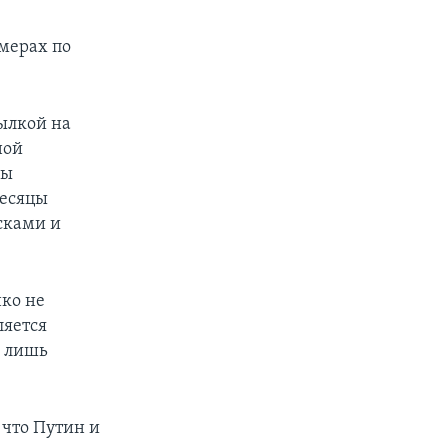
 мерах по
ылкой на
ной
лы
месяцы
сками и
нко не
ляется
ы лишь
 что Путин и