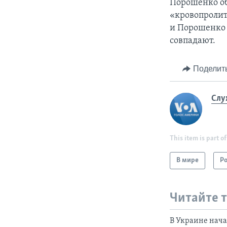
Порошенко об
«кровопролит
и Порошенко 
совпадают.
Поделит
Слу
This item is part of
В мире
Р
Читайте 
В Украине нача