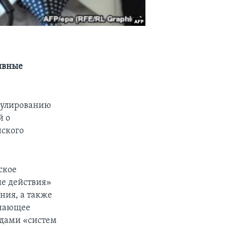
ивные
гулированию
й о
нского
ское
ые действия»
ния, а также
ючающее
идами «систем