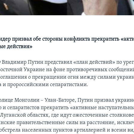
идер призвал обе стороны конфликта прекратить «акт
ые действия»
 Владимир Путин представил «план действий» по уре
восточной Украине на фоне противоречивых сообщени
оглашения о прекращении огня между силами украи
а и пророссийскими сепаратистами.
толице Монголии – Улан-Баторе, Путин призвал украин
о и сепаратистов прекратить «активные наступательн
 Луганской областях, где идут ожесточенные столкнове
инские правительственные силы на расстояние, искл
обстрела населенных пунктов артиллерией и всеми в