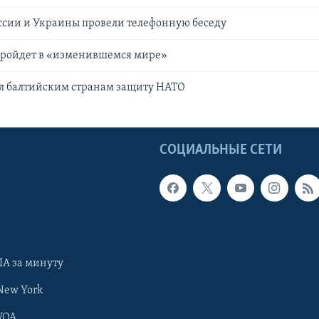
ссии и Украины провели телефонную беседу
ройдет в «изменившемся мире»
л балтийским странам защиту НАТО
Ы
СОЦИАЛЬНЫЕ СЕТИ
А за минуту
New York
VOA