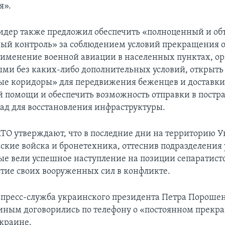
я».
идер также предложил обеспечить «полноценный и о
й контроль» за соблюдением условий прекращения о
именение военной авиации в населенных пунктах, ор
ми без каких-либо дополнительных условий, открыть
е коридоры» для передвижения беженцев и доставк
 помощи и обеспечить возможность отправки в постр
ад для восстановления инфраструктуры.
ТО утверждают, что в последние дни на территорию 
ские войска и бронетехника, оттеснив подразделения
ые вели успешное наступление на позиции сепаратист
стие своих вооруженных сил в конфликте.
у пресс-служба украинского президента Петра Пороше
тиным договорились по телефону о «постоянном прекр
Украине.