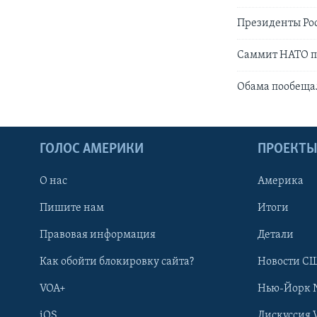
Президенты Ро
Саммит НАТО п
Обама пообеща
ГОЛОС АМЕРИКИ
ПРОЕКТ
О нас
Америка
Пишите нам
Итоги
Правовая информация
Детали
Как обойти блокировку сайта?
Новости СШ
VOA+
Нью-Йорк 
iOS
Дискуссия 