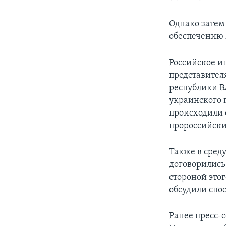
Однако затем 
обеспечению 
Российское и
представите
республики В
украинского 
происходили
пророссийски
Также в сред
договорились
стороной это
обсудили спо
Ранее пресс-