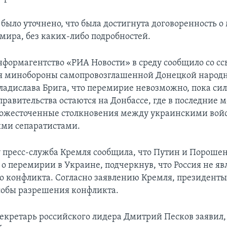
было уточнено, что была достигнута договоренность о
мира, без каких-либо подробностей.
нформагентство «РИА Новости» в среду сообщило со сс
ля минобороны самопровозглашенной Донецкой народ
ладислава Брига, что перемирие невозможно, пока си
правительства остаются на Донбассе, где в последние 
 ожесточенные столкновения между украинскими вой
ми сепаратистами.
у пресс-служба Кремля сообщила, что Путин и Пороше
 о перемирии в Украине, подчеркнув, что Россия не яв
го конфликта. Согласно заявлению Кремля, президент
собы разрешения конфликта.
секретарь российского лидера Дмитрий Песков заявил,