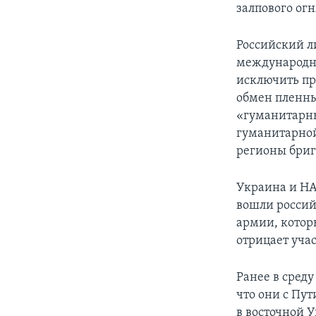
залпового огн
Российский л
международны
исключить пр
обмен пленны
«гуманитарны
гуманитарной
регионы бриг
Украина и НА
вошли россий
армии, котор
отрицает уча
Ранее в сред
что они с Пу
в восточной 