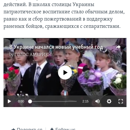
действий. В школах столицы Украины
Learning English
патриотическое воспитание стало обычным делом,
равно как и сбор пожертвований в поддержку
СОЦИАЛЬНЫЕ СЕТИ
раненых бойцов, сражающихся с сепаратистами.
В Украине начался новый учебный год
Языки
by
ГОЛОС АМЕРИКИ
No media source currently available
0:00
2:15
Поделиться
Follow us