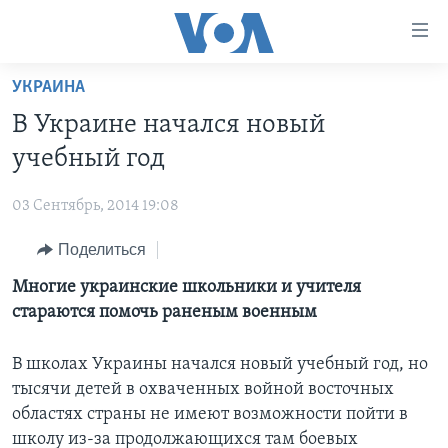
Линки
доступности
Перейти
УКРАИНА
на
ГЛАВНОЕ
В Украине начался новый
основной
ПРОГРАММЫ
контент
учебный год
ПРОЕКТЫ
Перейти
АМЕРИКА
к
03 Сентябрь, 2014 19:08
ЭКСПЕРТИЗА
НОВОСТИ ЗА МИНУТУ
УЧИМ АНГЛИЙСКИЙ
основной
Поделиться
ИНТЕРВЬЮ
ИТОГИ
НАША АМЕРИКАНСКАЯ ИСТОРИЯ
навигации
Перейти
ФАКТЫ ПРОТИВ ФЕЙКОВ
Многие украинские школьники и учителя
ПОЧЕМУ ЭТО ВАЖНО?
А КАК В АМЕРИКЕ?
в
стараются помочь раненым военным
ЗА СВОБОДУ ПРЕССЫ
ДИСКУССИЯ VOA
АРТЕФАКТЫ
поиск
УЧИМ АНГЛИЙСКИЙ
ДЕТАЛИ
АМЕРИКАНСКИЕ ГОРОДКИ
В школах Украины начался новый учебный год, но
тысячи детей в охваченных войной восточных
ВИДЕО
НЬЮ-ЙОРК NEW YORK
ТЕСТЫ
областях страны не имеют возможности пойти в
ПОДПИСКА НА НОВОСТИ
АМЕРИКА. БОЛЬШОЕ ПУТЕШЕСТВИЕ
школу из-за продолжающихся там боевых