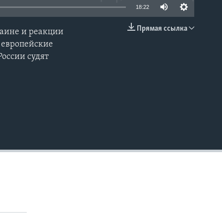
18:22
Прямая ссылка
раине и реакции
EMBED
т европейские
России судят