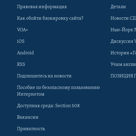
Правовая информация
Детали
Как обойти блокировку сайта?
Новости СШ
VOA+
Нью-Йорк 
iOS
Дискуссия 
Android
История «Г
RSS
Учим англ
Learning English
Подпишитесь на новости
ПОЗИЦИЯ 
Пособие по безопасному пользованию
СОЦИАЛЬНЫЕ СЕТИ
Интернетом
Доступная среда: Section 508
Вакансии
Приватность
Языки