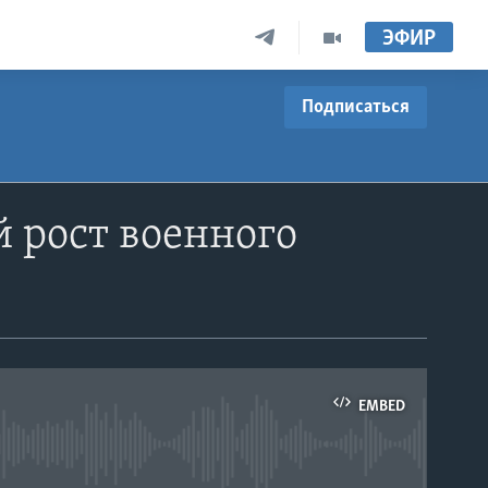
ЭФИР
Подписаться
 рост военного
EMBED
able