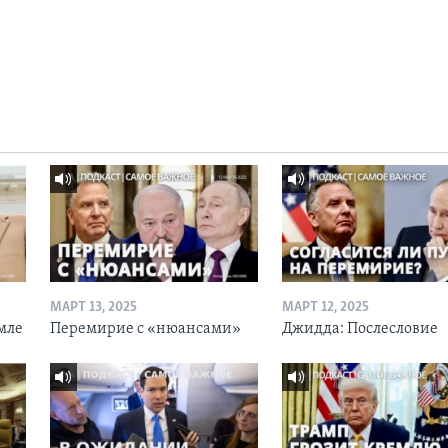
МАРТ 13, 2025
МАРТ 12, 2025
мле
Перемирие с «нюансами»
Джидда: Послесловие