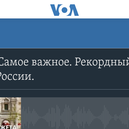
ПОДПИСАТЬСЯ
Самое важное. Рекордный
Apple Podcasts
России.
YouTube
Подписаться
No media source currently avail