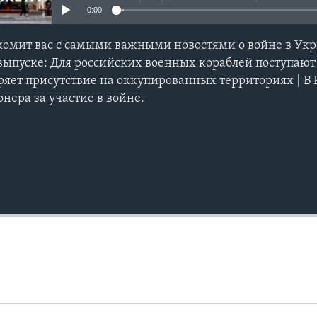
0:00
комит вас с самыми важными новостями о войне в Ук
м выпуске: Для российских военных кораблей поступаю
ряет присутствие на оккупированных территориях | В 
нера за участие в войне.