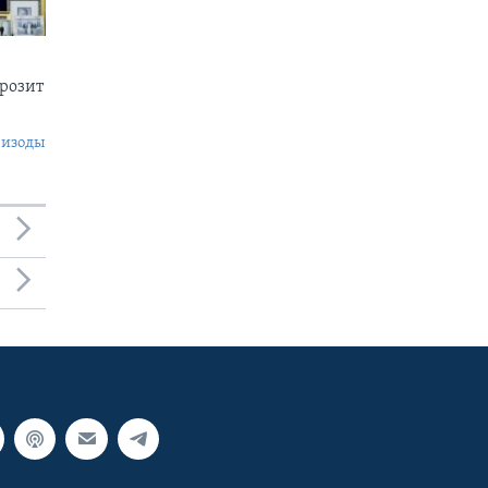
грозит
пизоды