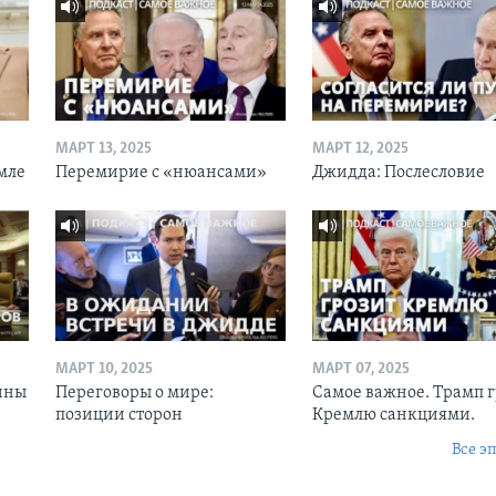
МАРТ 13, 2025
МАРТ 12, 2025
мле
Перемирие с «нюансами»
Джидда: Послесловие
МАРТ 10, 2025
МАРТ 07, 2025
ины
Переговоры о мире:
Самое важное. Трамп 
позиции сторон
Кремлю санкциями.
Все э