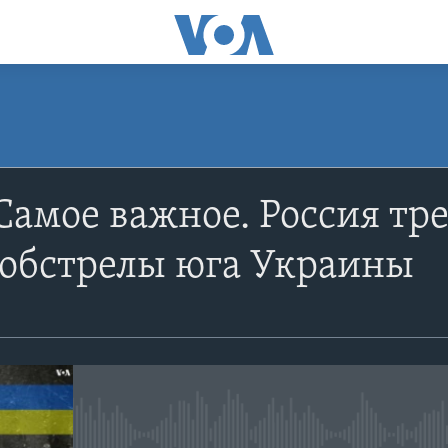
ПОДПИСАТЬСЯ
Самое важное. Россия тр
Apple Podcasts
 обстрелы юга Украины
YouTube
Подписаться
No media source currently avail