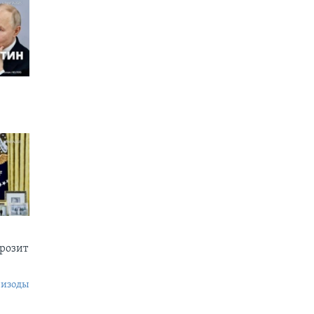
грозит
пизоды