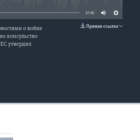
27:45
Прямая ссылка
овостями о войне
EMBED
но консульство
 ЕС утвердил