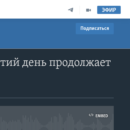
ЭФИР
Подписаться
етий день продолжает
EMBED
able