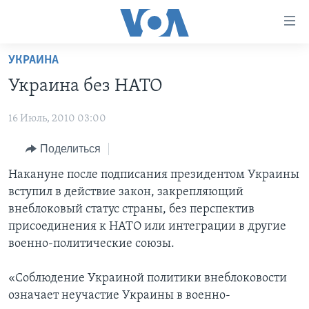
Линки
доступности
Перейти
УКРАИНА
на
ГЛАВНОЕ
Украина без НАТО
основной
ПРОГРАММЫ
контент
16 Июль, 2010 03:00
ПРОЕКТЫ
Перейти
АМЕРИКА
к
ЭКСПЕРТИЗА
Поделиться
НОВОСТИ ЗА МИНУТУ
УЧИМ АНГЛИЙСКИЙ
основной
ИНТЕРВЬЮ
ИТОГИ
НАША АМЕРИКАНСКАЯ ИСТОРИЯ
Накануне после подписания президентом Украины
навигации
вступил в действие закон, закрепляющий
Перейти
ФАКТЫ ПРОТИВ ФЕЙКОВ
ПОЧЕМУ ЭТО ВАЖНО?
А КАК В АМЕРИКЕ?
внеблоковый статус страны, без перспектив
в
ЗА СВОБОДУ ПРЕССЫ
ДИСКУССИЯ VOA
АРТЕФАКТЫ
присоединения к НАТО или интеграции в другие
поиск
военно-политические союзы.
УЧИМ АНГЛИЙСКИЙ
ДЕТАЛИ
АМЕРИКАНСКИЕ ГОРОДКИ
ВИДЕО
НЬЮ-ЙОРК NEW YORK
ТЕСТЫ
«Соблюдение Украиной политики внеблоковости
означает неучастие Украины в военно-
ПОДПИСКА НА НОВОСТИ
АМЕРИКА. БОЛЬШОЕ ПУТЕШЕСТВИЕ