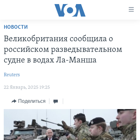
Линки
доступности
Перейти
НОВОСТИ
на
ГЛАВНОЕ
Великобритания сообщила о
основной
ПРОГРАММЫ
контент
российском разведывательном
ПРОЕКТЫ
Перейти
АМЕРИКА
судне в водах Ла-Манша
к
ЭКСПЕРТИЗА
НОВОСТИ ЗА МИНУТУ
УЧИМ АНГЛИЙСКИЙ
основной
Reuters
ИНТЕРВЬЮ
ИТОГИ
НАША АМЕРИКАНСКАЯ ИСТОРИЯ
навигации
Перейти
22 Январь, 2025 19:25
ФАКТЫ ПРОТИВ ФЕЙКОВ
ПОЧЕМУ ЭТО ВАЖНО?
А КАК В АМЕРИКЕ?
в
ЗА СВОБОДУ ПРЕССЫ
Поделиться
ДИСКУССИЯ VOA
АРТЕФАКТЫ
поиск
УЧИМ АНГЛИЙСКИЙ
ДЕТАЛИ
АМЕРИКАНСКИЕ ГОРОДКИ
ВИДЕО
НЬЮ-ЙОРК NEW YORK
ТЕСТЫ
ПОДПИСКА НА НОВОСТИ
АМЕРИКА. БОЛЬШОЕ ПУТЕШЕСТВИЕ