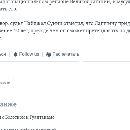
 многонациональном регионе Великобритании, и мусу
ть его.
вор, судья Найджел Суини отметил, что Лапшину прид
менее 40 лет, прежде чем он сможет претендовать на 
.
ься
Follow us
Распечатать
овости
также
 о Болотной и Гуантанамо