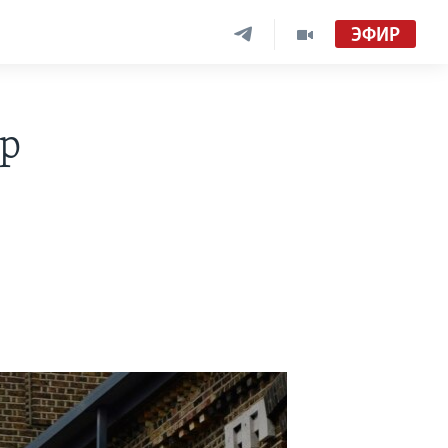
ЭФИР
ор