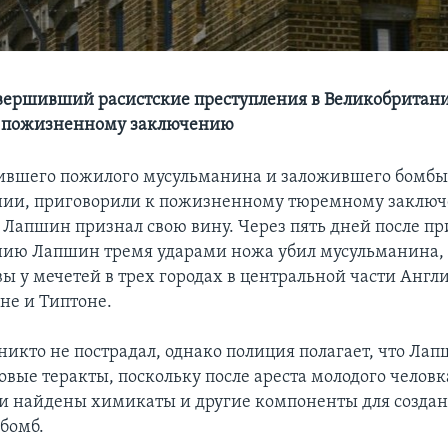
вершивший расистские преступления в Великобритан
к пожизненному заключению
ившего пожилого мусульманина и заложившего бомбы 
ии, приговорили к пожизненному тюремному заключ
 Лапшин признал свою вину. Через пять дней после пр
ию Лапшин тремя ударами ножа убил мусульманина, 
ы у мечетей в трех городах в центральной части Англи
не и Типтоне.
никто не пострадал, однако полиция полагает, что Ла
вые теракты, поскольку после ареста молодого человка
и найдены химикаты и другие компоненты для созда
бомб.