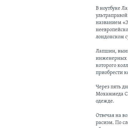
В ноутбуке Л
ультраправой
названием «Э
неевропейско
лондонском су
Лапшин, выиг
инженерных п
которого кол
приобрести к
Через пять дн
Мохаммеда Са
одежде.
Отвечая на в
расизм. По сл