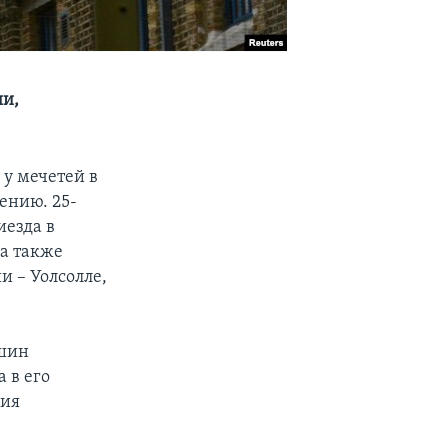
ии,
у мечетей в
ению. 25-
иезда в
а также
и – Уолсолле,
пшин
 в его
ния