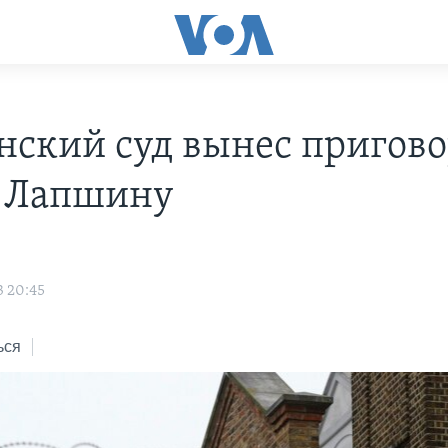
нский суд вынес пригов
 Лапшину
3 20:45
ься