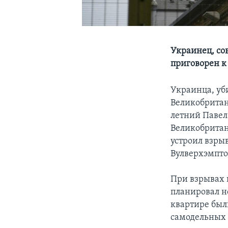
Украинец, со
приговорен 
Украинца, уб
Великобритан
летний Павел
Великобритан
устроил взрыв
Вулверхэмпто
При взрывах 
планировал но
квартире был
самодельных 