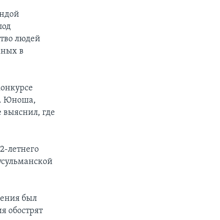
андой
под
ство людей
жных в
конкурсе
. Юноша,
 выяснил, где
82-летнего
усульманской
ления был
ия обострят