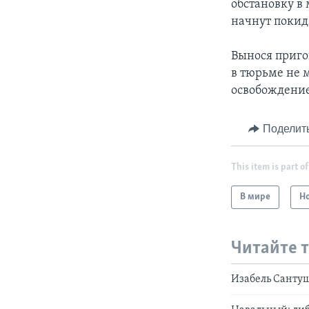
обстановку в
начнут покида
Вынося приго
в тюрьме не 
освобождение
Поделит
This item is part of
В мире
Н
Читайте 
Изабель Сантуш