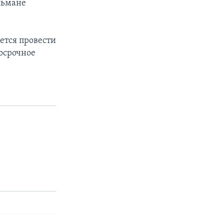
льмане
ется провести
досрочное