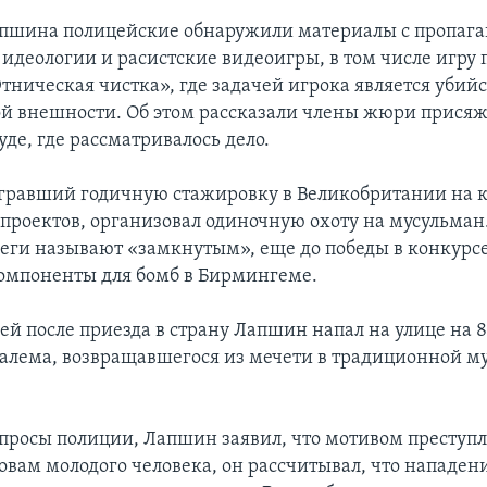
апшина полицейские обнаружили материалы с пропаг
 идеологии и расистские видеоигры, в том числе игру 
тническая чистка», где задачей игрока является убий
й внешности. Об этом рассказали члены жюри прися
де, где рассматривалось дело.
равший годичную стажировку в Великобритании на 
роектов, организовал одиночную охоту на мусульман
леги называют «замкнутым», еще до победы в конкурсе
омпоненты для бомб в Бирмингеме.
ей после приезда в страну Лапшин напал на улице на 
лема, возвращавшегося из мечети в традиционной м
опросы полиции, Лапшин заявил, что мотивом преступ
овам молодого человека, он рассчитывал, что нападен