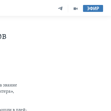
ЭФИР
ов
а звание
нтера»,
ошли в плей-