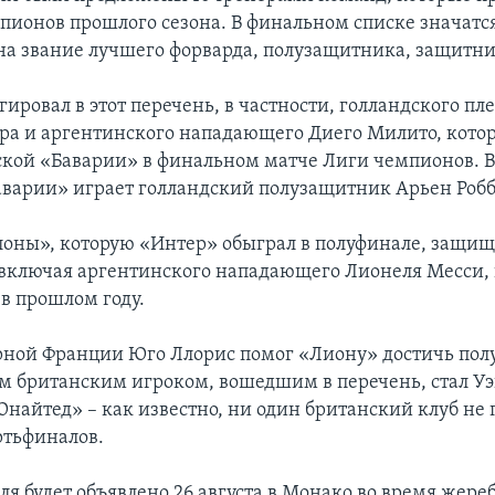
пионов прошлого сезона. В финальном списке значатся
на звание лучшего форварда, полузащитника, защитни
гировал в этот перечень, в частности, голландского п
ра и аргентинского нападающего Диего Милито, котор
кой «Баварии» в финальном матче Лиги чемпионов. В
Баварии» играет голландский полузащитник Арьен Робб
лоны», которую «Интер» обыграл в полуфинале, защищ
включая аргентинского нападающего Лионеля Месси,
 в прошлом году.
рной Франции Юго Ллорис помог «Лиону» достичь пол
 британским игроком, вошедшим в перечень, стал Уэ
найтед» – как известно, ни один британский клуб не
ртьфиналов.
ля будет объявлено 26 августа в Монако во время жере