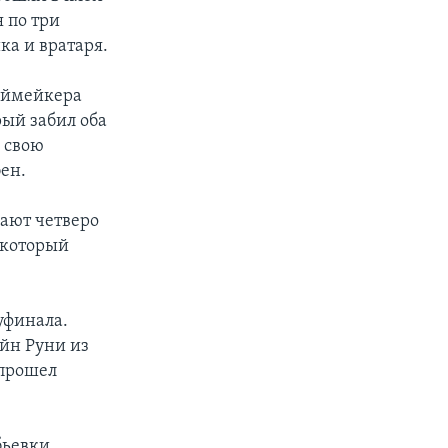
 по три
ка и вратаря.
леймейкера
ый забил оба
 свою
ен.
ают четверо
 который
уфинала.
йн Руни из
 прошел
бьевки