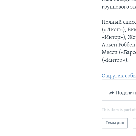
группового э
Полный списо
(«Лион»), Вик
«Интер»), Же
Арьен Роббен
Месси («Барс
(«Интер»).
О других соб
Поделит
This item is part of
Темы дня