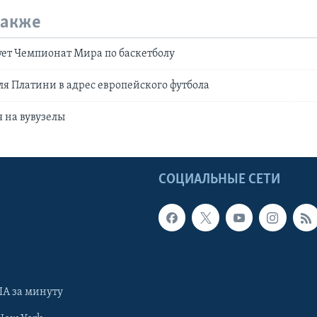
также
ует Чемпионат Мира по баскетболу
 Платини в адрес европейского футбола
 на вувузелы
Ы
СОЦИАЛЬНЫЕ СЕТИ
А за минуту