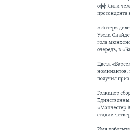
офф Лиги чем
претендента 
«Интер» деле
Уэсли Снайде
гола мюнхенс
очередь, в «
Цвета «Барсе
номинантов, 
получил приз
Голкипер сбо
Единственным
«Манчестер Ю
стадии четве
Имя победите