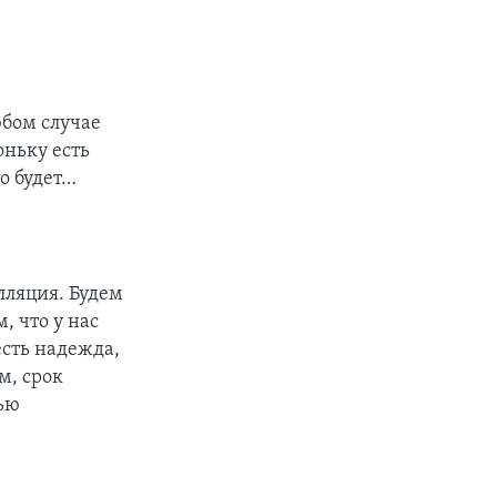
юбом случае
оньку есть
о будет…
лляция. Будем
, что у нас
есть надежда,
м, срок
тью