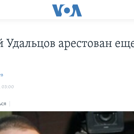
й Удальцов арестован еще
ев
1 03:00
ься