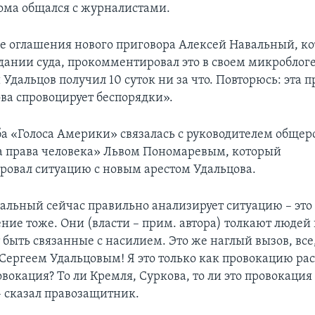
ма общался с журналистами.
ле оглашения нового приговора Алексей Навальный, к
дании суда, прокомментировал это в своем микроблоге
дальцов получил 10 суток ни за что. Повторюсь: эта 
ова спровоцирует беспорядки».
ба «Голоса Америки» связалась с руководителем общер
 права человека» Львом Пономаревым, который
овал ситуацию с новым арестом Удальцова.
альный сейчас правильно анализирует ситуацию – это
ние тоже. Они (власти – прим. автора) толкают людей
быть связанные с насилием. Это же наглый вызов, все,
 Сергеем Удальцовым! Я это только как провокацию ра
овокация? То ли Кремля, Суркова, то ли это провокация
– сказал правозащитник.