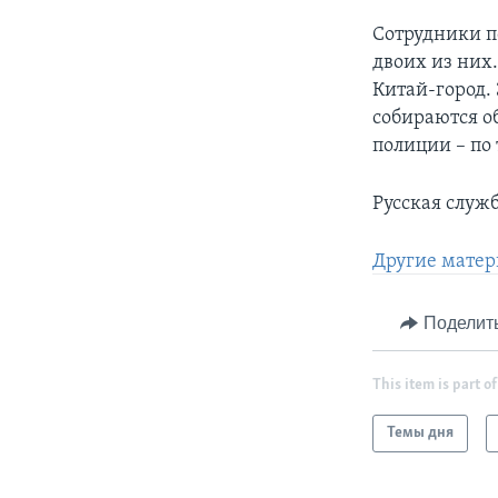
Сотрудники п
двоих из них
Китай-город. 
собираются о
полиции – по 
Русская служ
Другие матер
Поделит
This item is part of
Темы дня