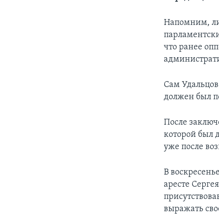
Напомним, ли
парламентски
что ранее оп
администрати
Сам Удальцов
должен был по
После заключе
которой был 
уже после во
В воскресень
аресте Сергея
присутствова
выражать сво