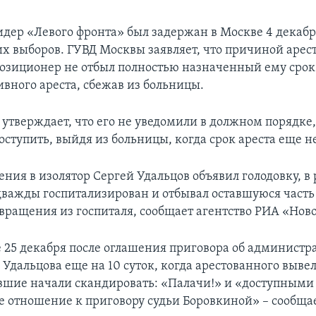
дер «Левого фронта» был задержан в Москве 4 декабря
х выборов. ГУВД Москвы заявляет, что причиной ареста
позиционер не отбыл полностью назначенный ему срок
вного ареста, сбежав из больницы.
 утверждает, что его не уведомили в должном порядке,
ступить, выйдя из больницы, когда срок ареста еще н
ния в изолятор Сергей Удальцов объявил голодовку, в 
дважды госпитализирован и отбывал оставшуюся часть
звращения из госпиталя, сообщает агентство РИА «Ново
е 25 декабря после оглашения приговора об админист
 Удальцова еще на 10 суток, когда арестованного вывел
вшие начали скандировать: «Палачи!» и «доступными
е отношение к приговору судьи Боровкиной» – сообщае