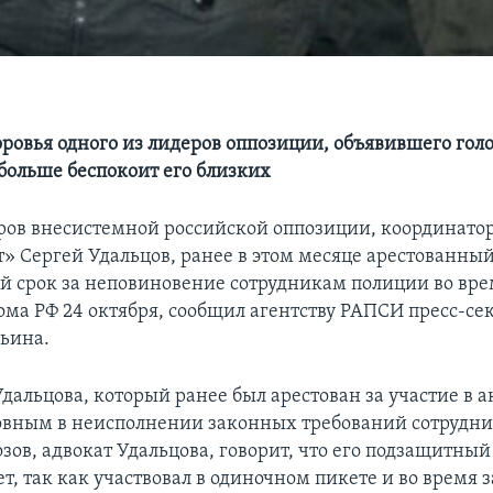
оровья одного из лидеров оппозиции, объявившего голо
 больше беспокоит его близких
ров внесистемной российской оппозиции, координато
 Сергей Удальцов, ранее в этом месяце арестованный 
й срок за неповиновение сотрудникам полиции во вре
ма РФ 24 октября, сообщил агентству РАПСИ пресс-сек
ьина.
дальцова, который ранее был арестован за участие в а
овным в неисполнении законных требований сотрудни
зов, адвокат Удальцова, говорит, что его подзащитны
ет, так как участвовал в одиночном пикете и во время