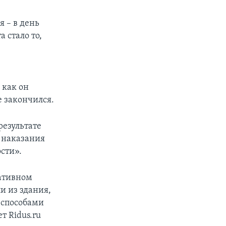
 – в день
 стало то,
 как он
е закончился.
результате
 наказания
сти».
ративном
и из здания,
 способами
т Ridus.ru