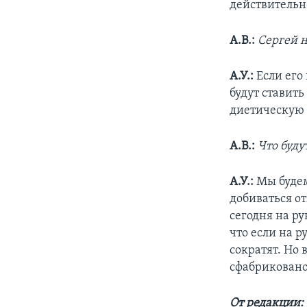
действительн
А.В.:
Сергей 
А.У.:
Если его 
будут ставить
диетическую 
А.В.:
Что буд
А.У.:
Мы будем
добиваться от
сегодня на ру
что если на р
сократят. Но 
сфабриковано
От редакции: