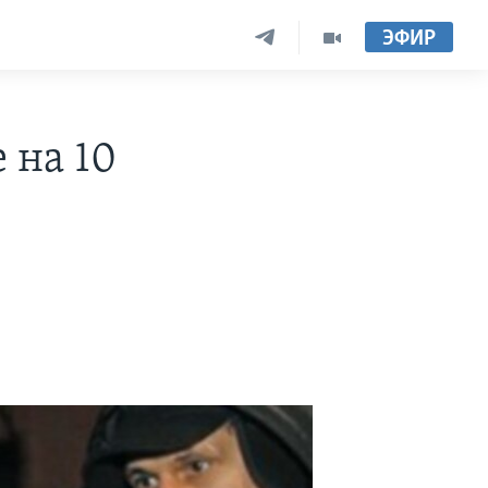
ЭФИР
 на 10