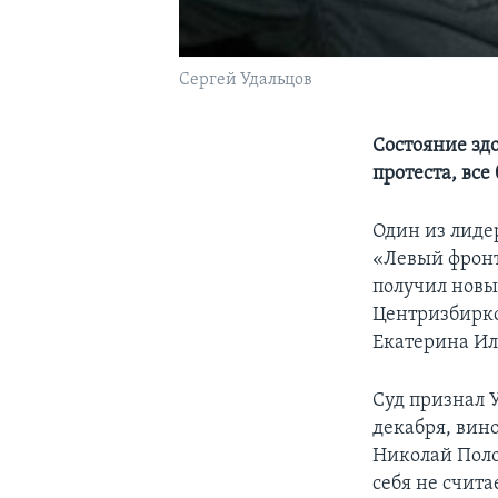
Сергей Удальцов
Состояние зд
протеста, все
Один из лиде
«Левый фронт»
получил новы
Центризбирко
Екатерина Ил
Суд признал У
декабря, вин
Николай Поло
себя не счита