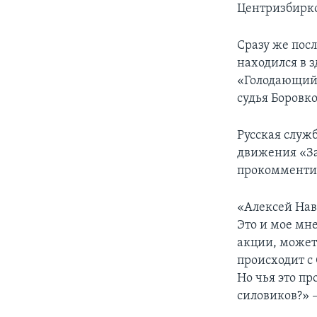
Центризбирко
Сразу же пос
находился в з
«Голодающий У
судья Боровк
Русская служ
движения «За
прокомментир
«Алексей Нав
Это и мое мне
акции, может 
происходит с
Но чья это пр
силовиков?» 