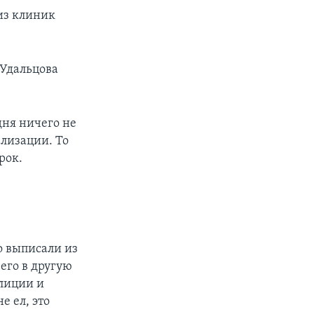
 из клиник
 Удальцова
дня ничего не
ализации. То
рок.
о выписали из
его в другую
олиции и
е ел, это