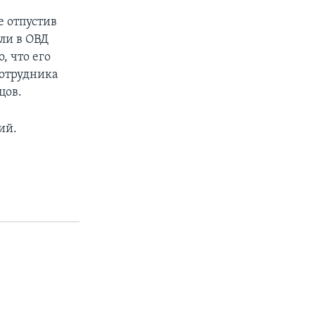
е отпустив
ли в ОВД
, что его
отрудника
цов.
ий.