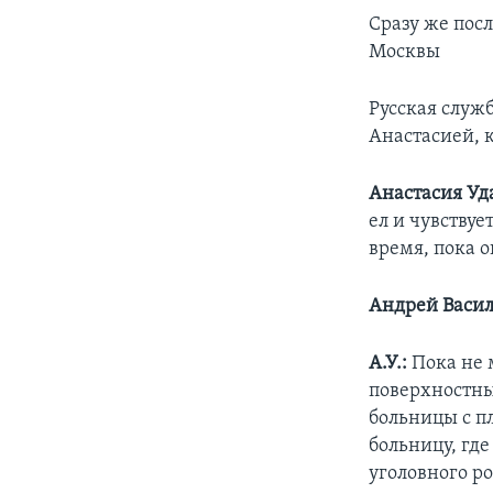
Сразу же посл
Москвы
Русская служ
Анастасией, 
Анастасия Уд
ел и чувствуе
время, пока о
Андрей Васил
А.У.:
Пока не 
поверхностны
больницы с п
больницу, гд
уголовного ро