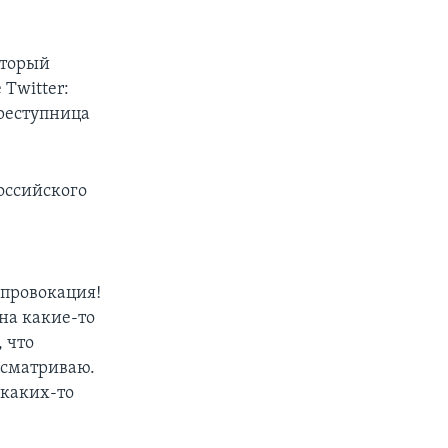
оторый
 Twitter:
преступница
оссийского
 провокация!
 на какие-то
 что
ссматриваю.
 каких-то