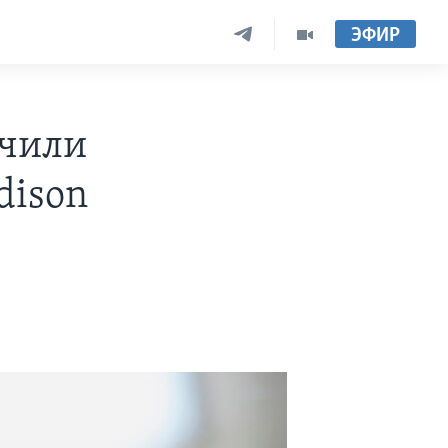
ЭФИР
нчили
dison