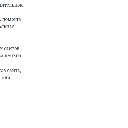
нительные
о, помощь
альная
х сайтов,
а деньги.
ов сайта,
м или