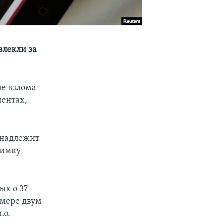
влекли за
ле взлома
иентах,
инадлежит
оимку
ых о 37
 мере двум
.о.