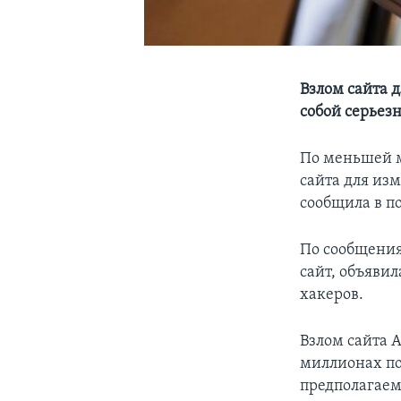
Взлом сайта 
собой серьез
По меньшей м
сайта для из
сообщила в п
По сообщения
сайт, объяви
хакеров.
Взлом сайта 
миллионах по
предполагаем