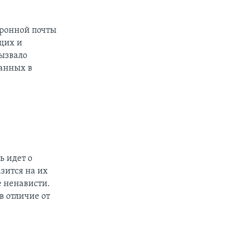
тронной почты
щих и
ызвало
данных в
ь идет о
азится на их
е ненависти.
в отличие от