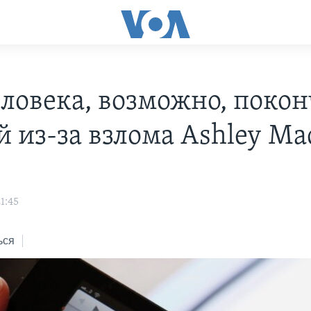
еловека, возможно, поко
й из-за взлома Ashley Ma
21:45
ься