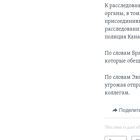
К расследова
органы, в то
присоединивш
расследовани
полиция Кана
По словам Бр
которые обещ
По словам Эв
угрожая отпр
коллегам.
Поделит
This item is part of