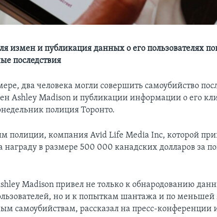
для измен и публикация данных о его пользователях по
ные последствия
ере, два человека могли совершить самоубийство пос
мен Ashley Madison и публикации информации о его кл
онедельник полиция Торонто.
м полиции, компания Avid Life Media Inc, которой пр
ла награду в размере 500 000 канадских долларов за п
Ashley Madison привел не только к обнародованию данн
льзователей, но и к попыткам шантажа и по меньшей
ым самоубийствам, рассказал на пресс-конференции и