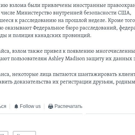
нию взлома были привлечены иностранные правоохра
м числе Министерство внутренней безопасности США,
ееся к расследованию на прошлой неделе. Кроме тог
ю оказывают Федеральное бюро расследований, федер
ды и полиция канадских провинций.
айса, взлом также привел к появлению многочисленны
ают пользователям Ashley Madison защиту их данных з
анса, некоторые лица пытаются шантажировать клиент
авить доказательства их регистрации друзьям, родны
ься
Follow us
Распечатать