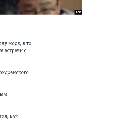
ну моря, в то
я встречи с
окорейского
ным
ил, как