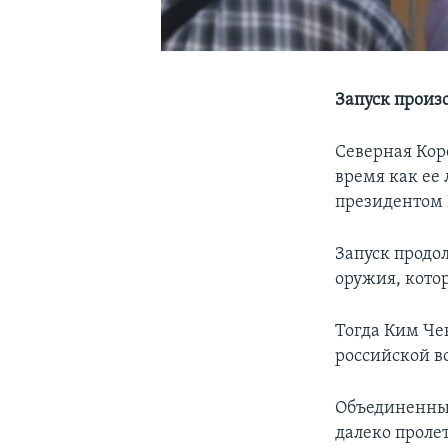
Запуск произ
Северная Коре
время как ее
президентом
Запуск продо
оружия, котор
Тогда Ким Че
российской в
Объединенный
далеко проле