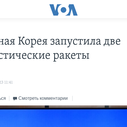
ная Корея запустила две
стические ракеты
s
3 11:41
ься
Смотреть комментарии