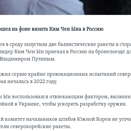
ошел на фоне визита Ким Чен Ына в Россию
я в среду запустила две баллистические ракеты в сторо
 лидер Ким Чен Ын приехал в Россию на бронепоезде дл
 Владимиром Путиным.
лжил серию крайне провокационных испытаний север
ая началась в 2022 году.
н Ын воспользовался отвлекающим фактором, вызван
ойной в Украине, чтобы ускорить разработку оружия.
 комитет начальников штабов Южной Кореи не уточн
тели северокорейские ракеты.