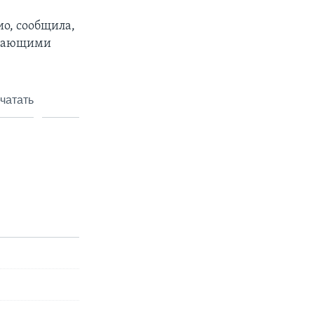
ио, сообщила,
падающими
чатать