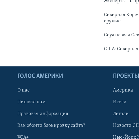
Эксперты – о 
Северная Корея
оружие
Сеул назвал Се
США: Северная 
ГОЛОС АМЕРИКИ
ПРОЕКТ
О нас
Америка
Пишите нам
Итоги
Правовая информация
Детали
Как обойти блокировку сайта?
Новости СШ
VOA+
Нью-Йорк 