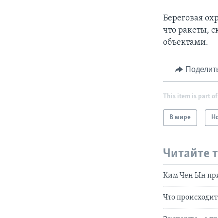
Береговая ох
что ракеты, с
объектами.
Поделит
This item is part of
В мире
Н
Читайте 
Ким Чен Ын пр
Что происходит