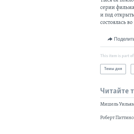
Тысячи покло
серии фильма 
и под открыт
состоялась во
Поделит
This item is part of
Темы дня
Читайте 
Мишель Уильям
Роберт Паттин