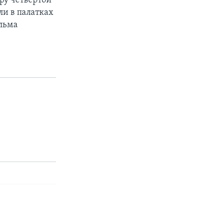
ру четвертой
ли в палатках
льма