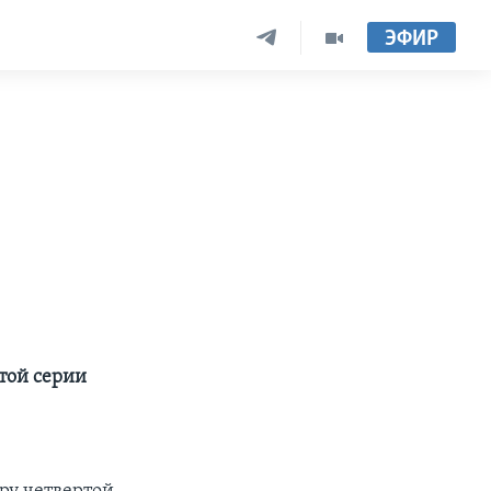
ЭФИР
-
той серии