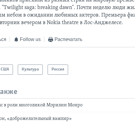
нников приехали из разных стран на мировую премье
"Twilight saga: breaking dawn". Почти неделю люди жи
ым небом в ожидании любимых актеров. Премьера фи
 вторник вечером в Nokia theatrе в Лос-Анджелесе.
ься
Follow us
Распечатать
США
Культура
Россия
также
с в роли многоликой Мэрилин Монро
сон, «доброжелательный вампир»