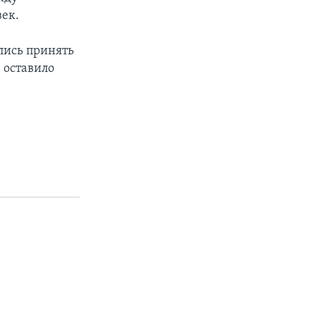
век.
лись принять
 оставило