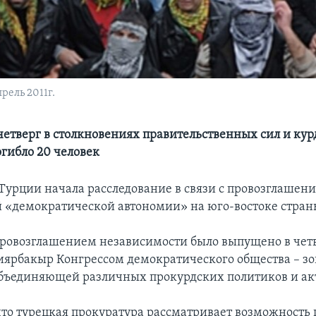
рель 2011г.
етверг в столкновениях правительственных сил и кур
огибло 20 человек
Турции начала расследование в связи с провозглашен
 «демократической автономии» на юго-востоке стран
провозглашением независимости было выпущено в четв
ярбакыр Конгрессом демократического общества – з
объединяющей различных прокурдских политиков и ак
что турецкая прокуратура рассматривает возможность