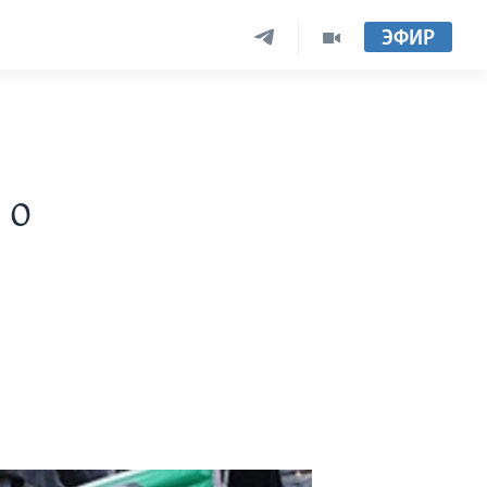
ЭФИР
 о