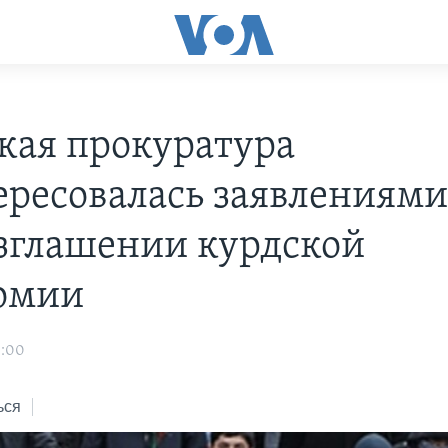
кая прокуратура
ересовалась заявлениями
зглашении курдской
омии
3:00
ься