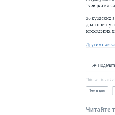
турецкими си
36 курдских 
должностную 
нескольких и
Другие новос
Поделит
This item is part of
Темы дня
Читайте 