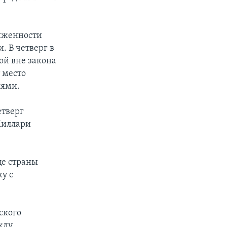
ряженности
 В четверг в
ой вне закона
 место
лями.
етверг
Хиллари
це страны
у с
ского
жду