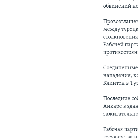
обвинений не
Провозглашен
между турецк
столкновения
Рабочей парт
противостоян
Соединенные 
нападения, к
Клинтон в Ту
Последние со
Анкаре в зда
зажигательно
Рабочая парт
государства н