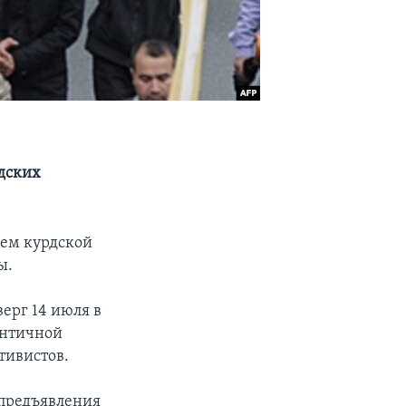
дских
ием курдской
ы.
ерг 14 июля в
онтичной
тивистов.
 предъявления