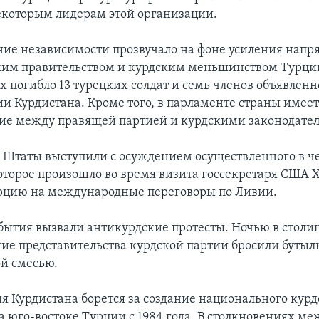
которым лидерам этой организации.
ие независимости прозвучало на фоне усиления нап
им правительством и курдским меньшинством Турции.
х погибло 13 турецких солдат и семь членов объявленн
ии Курдистана. Кроме того, в парламенте страны имеет
ие между правящей партией и курдскими законодате
Штаты выступили с осуждением осуществленного в ч
оторое произошло во время визита госсекретаря США 
рцию на международные переговоры по Ливии.
бытия вызвали антикурдские протесты. Ночью в столи
ние представительства курдской партии бросили бутылк
й смесью.
ия Курдистана борется за создание национального курд
а юго-востоке Турции с 1984 года. В столкновениях ме